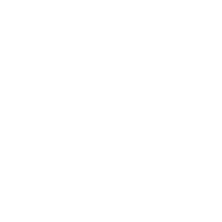
Meta X-treme
Vitamin B-Complex
Meta Mind
OPC
Mushroom Complex
Alle 112 Beiträge anzeigen
News, Challenges, Gewinnspiele & Co.
Trainings- und Ernährungspläne
Conditions de participation aux jeux-concours