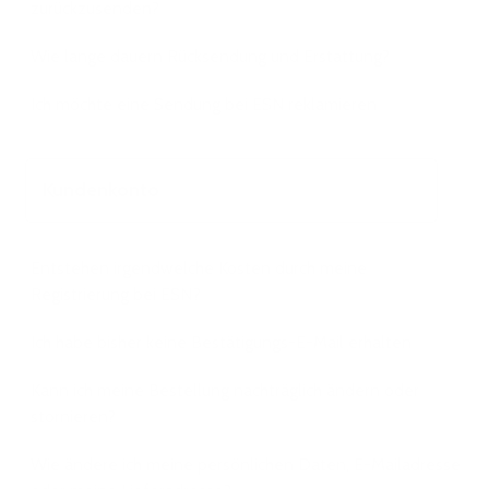
zurückzusenden?
Wie lange dauern Rücksendung und Erstattung?
Ich möchte eine Sendung bei ESN reklamieren
Kundenkonto
Entstehen irgendwelche Kosten durch meine
Registrierung bei ESN?
Ich habe bisher keine Bestätigungs-E-Mail erhalten
Kann ich meine Bestellung nachträglich ändern oder
stornieren?
Wie ändere ich meine persönlichen Daten, E-Mailadresse