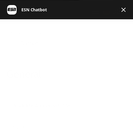
DE
ESN | Helpcenter Deutschland
General
General
Produkte & Inhaltsstoffe
Daily Reload