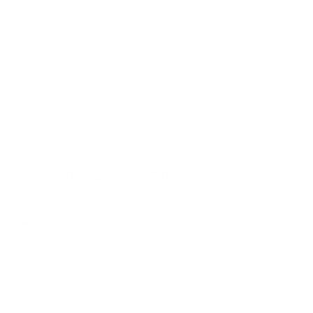
Welche Stationen durchläuft mein Paket bei dem
Versanddienstleister?
Ich habe einen falschen Artikel erhalten
Wie bestelle ich an eine Packstation?
Alle 11 Beiträge anzeigen
Rücksendung & Erstattung
Wie sende ich einen Artikel zurück?
Darf ich Kleidung öffnen, anprobieren und geöffnet
zurückschicken?
Wie lange habe ich Zeit, um meine Bestellung