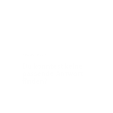
Kundenservice
Du konntest keine
passende Antwort
finden?
Finde deine Antwort in wenigen
Klicks oder melde dich bei uns für
weiteren Support.