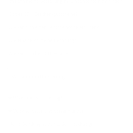
Ich kann meine Bestellung im Kundenkonto nicht finden
Gibt es ESN Geschenkgutscheine?
Wie kann ich einen Gutscheincode einlösen?
Wie erhalte ich meine Rechnung?
Wie kann ich bei ESN bezahlen?
Versand und Lieferung
Wo ist meine Lieferung?
Versandkosten und Versandländer
Meine Sendung ist von außen beschädigt