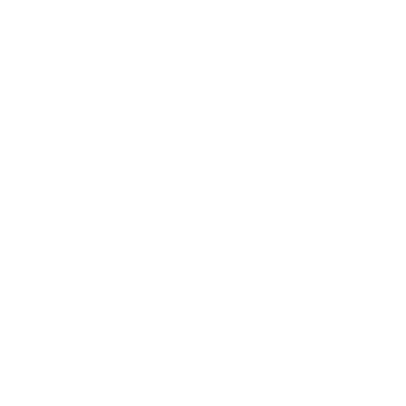
oder meine Lieferadresse?
Wie kann ich mein Kundenkonto löschen?
Wie melde ich mich vom Newsletter an oder ab?
Alle 9 Beiträge anzeigen
Für Presseanfragen
Whistleblower
Presse Anfragen
RESET