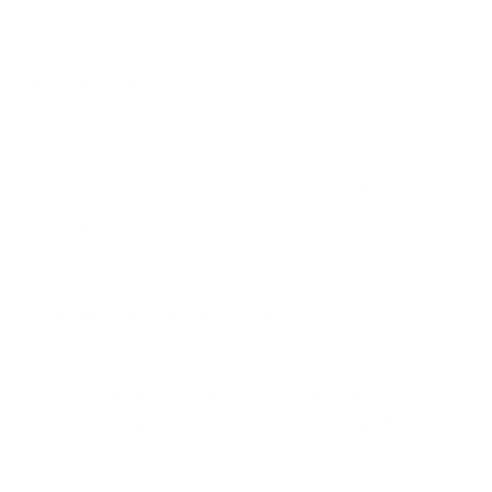
Teilnahmebedingungen Gewinnspiele TikTok
B2B - Anfrage
ESN Roadshow 2024 - NL
Teilnahmebedingungen Gewinnspiele Instagram
Alle 9 Beiträge anzeigen
Bezahlung und Gutscheine
Ich habe meinen Gutscheincode während des
Bestellvorgangs vergessen, kann er nachträglich
eingelöst werden?