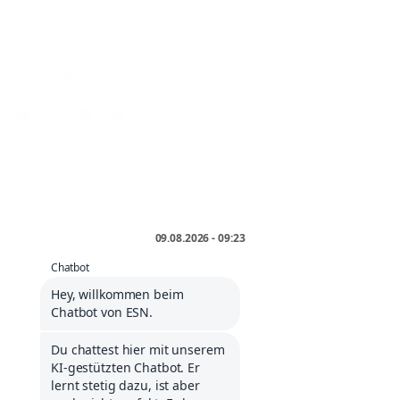
FOLGE UNS
* inkl. MwSt. zzgl.
Versand
.
INFORMATIONEN
Storefinder
Händlerbereich
Service Portal
Kontakt
Kölner Liste
Infos über Klarna