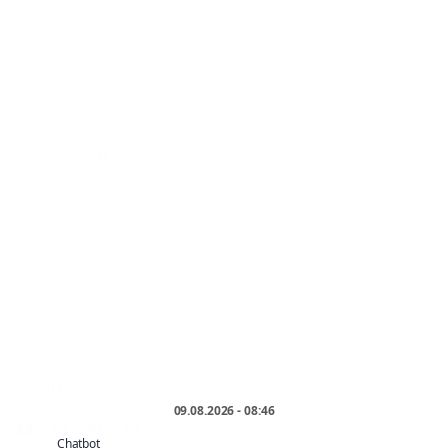
Posso modificare o cancellare il mio ordine in un secondo
momento?
Commenti
0 commenti
Accedi
per aggiungere un commento.
SEGUITECI