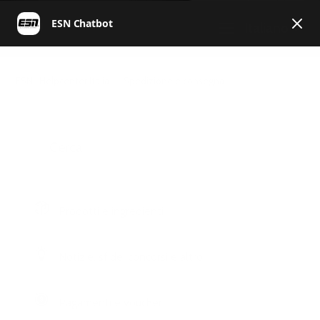
Italiano
ESN | Helpcenter Italia
Spedizione e consegna
Prodotti e ingredienti
Notizie, sfide, concorsi e altro.
Pagamenti e voucher