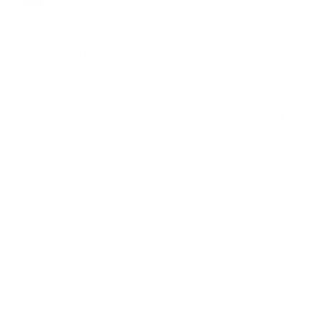
1 anno fa
Aggiornato
Avete
ricevuto un articolo sbagliato
?
In questo caso, vi preghiamo di contattare il nostro
servizio
clienti
, indicando il vostro
numero d'ordine
e l'
articolo
mancante o sbagliato
- vi preghiamo di scattare una
foto
del pacco aperto. Questo ci aiuterà a capire il problema del
pacco e a migliorare i nostri processi in generale.
Vi preghiamo di inviarci la
dichiarazione del cliente
compilata
(PDF)
direttamente con la vostra richiesta. È
obbligatorio per legge. Grazie.