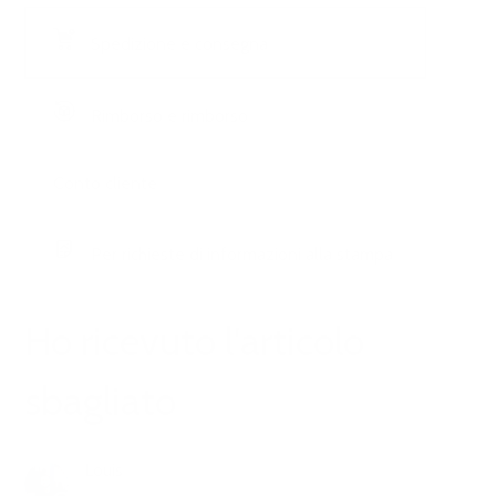
Spedizione e consegna
Rimborso e rimborso
Conto cliente
Per richieste di informazioni alla stampa
Ho ricevuto l'articolo
sbagliato
Louis