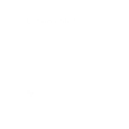
Assistenza ai clienti
È stato utile?
Sì
No
Utenti che ritengono sia utile: 43 su 208
Torna in alto
Hai altre domande?
Visitate il nostro centro self-
service per ottenere risposte
rapide alle domande più frequenti