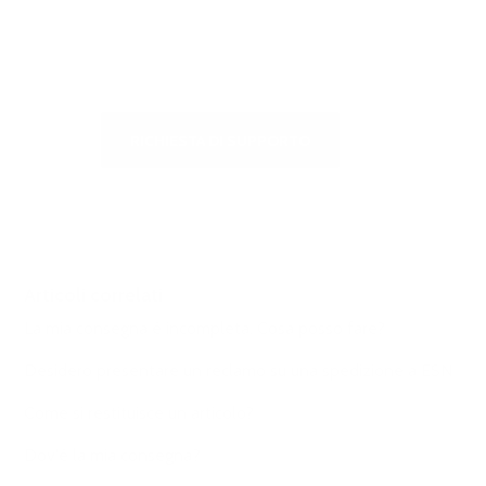
o per scriverci
RICHIESTA DI SUPPORTO
Articoli correlati
La mia consegna è incompleta. Cosa posso fare?
Desidero presentare un reclamo su una spedizione a ESN
Come si restituisce un articolo?
Dov'è la mia consegna?