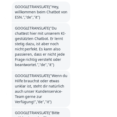
* IVA inclusa più
Spedizione
.
INFORMAZIONI SU
Storefinder
Area rivenditori
Portale dei servizi
Contattateci
Kölner Liste (Elenco di Colonia)
Informazioni su Klarna
Carriera
L'AZIENDA
Impronta
Termini e condizioni generali