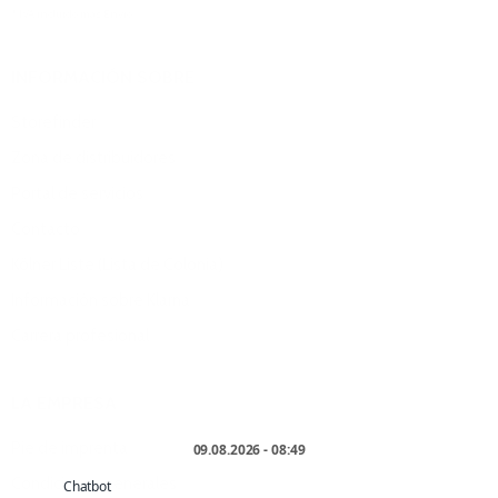
* IVA incluido más
Envío
.
INFORMACIÓN SOBRE
Storefinder
Zona de distribuidores
Portal de servicios
Contacto
Kölner Liste (Lista de Colonia)
Información sobre Klarna
Carrera profesional
LA EMPRESA
Pie de imprenta
Condiciones generales