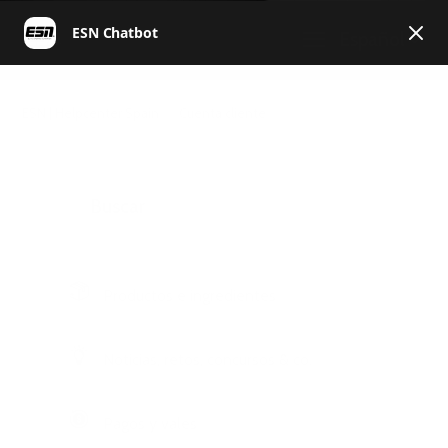
Español
ESN | Helpcenter Spain
Cuenta cliente
Productos e ingredientes
Noticias, retos, concursos & co.
Pagos y vales