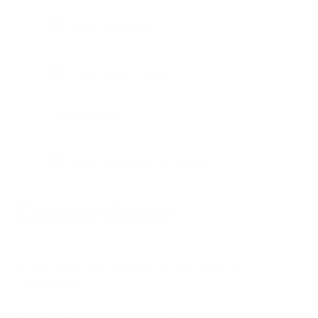
Envío y entrega
Devolución y reembolso
Cuenta cliente
Para información de prensa
Cuenta cliente
Aún no he recibido un correo electrónico de
confirmación
¿Cómo gestiono mis pedidos?