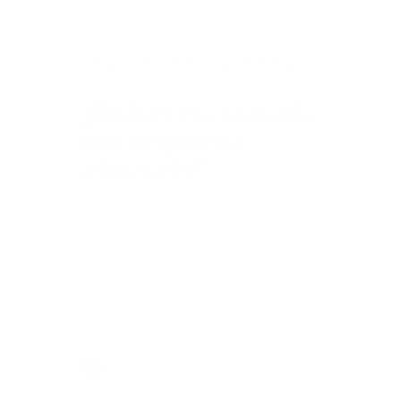
Servicio de atención al cliente
¿No has encontrado
una respuesta
adecuada?
Encuentra tu respuesta en tan solo
unos clics o ponte en contacto con
nosotros para obtener más ayuda.
Obtenga ayuda