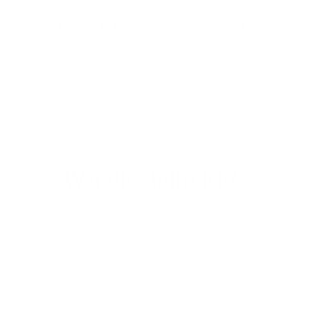
Schön, dass du Teil unserer ESN Family bist!
Kundenbetreuung
War dies hilfreich?
Ja
Nein
208 von 259 fanden dies hilfreich
Zurück an den Anfang