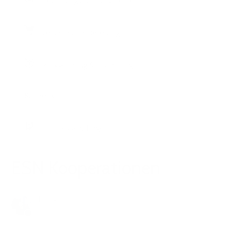
Bezahlung und Gutscheine
Versand und Lieferung
Rücksendung & Erstattung
Kundenkonto
Für Presseanfragen
ESN Kooperationen
Louis
vor 2 Jahren
Aktualisiert