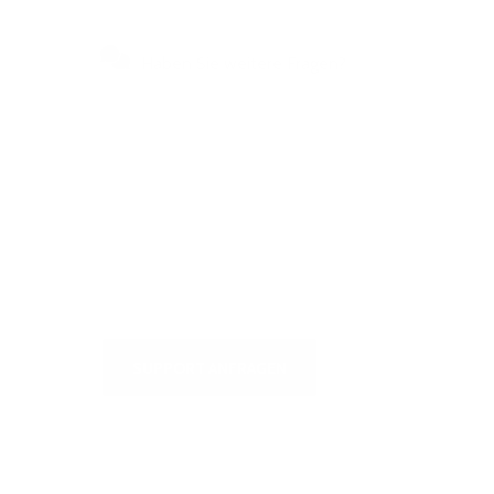
Haben Sie weitere Fragen?
Besuchen Sie unser
Selbstbedienungszentrum, um
schnelle Antworten auf die am
häufigsten gestellten Fragen zu
erhalten oder um uns zu schreiben
SUPPORT ANFRAGEN