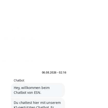
FOLGE UNS
* inkl. MwSt. zzgl.
Versand
.
INFORMATIONEN
Storefinder
Händlerbereich
Service Portal
Kontakt
Kölner Liste