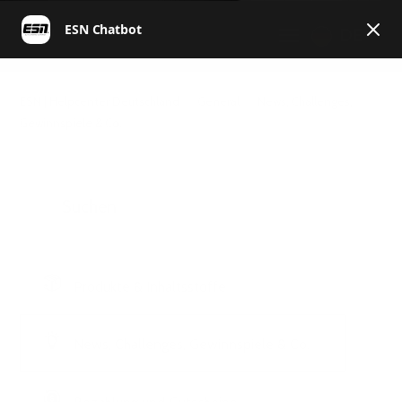
DE
ESN | Helpcenter Deutschland
General
News, Challenges,
Gewinnspiele & Co.
Produkte & Inhaltsstoffe
News, Challenges, Gewinnspiele & Co.