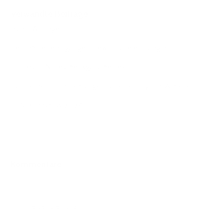
Verwandte Beiträge
B2B - Anfrage
Teilnahmebedingungen Gewinnspiele Instagram
Gibt es ESN Geschenkgutscheine?
Supplement-Empfehlungen für einen Hybrid-Athleten
ESN Roadshow 2024 - DE
Kommentare
0 Kommentare
Bitte
melden Sie sich an
, um einen Kommentar zu hinterlassen.