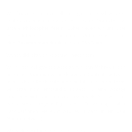
Wir finden es immer toll, mit ganz unterschiedlichen
Leuten zusammenzuarbeiten, die unsere
Produkte
und
unsere
Philosophie
feiern
. Daher freuen wir uns über
dein Interesse an unserem Unternehmen und
einer
Zusammenarbeit
mit unserem
ESNTeam
.
Wende dich bitte an:
kooperation@esn.com
Wir achten auf gewisse Aspekte wie den
Mehrwert
, den
du deiner
Community
durch deinen
Content
bietest ,
aber auch die
Reichweite
und dein
Fit
zu unserem
Team
.
Sei bitte nicht enttäuscht, solltest du eine Absage
erhalten - wir bekommen wirklich sehr viele Anfragen und
beobachten regelmäßig die Entwicklung aller
Kandidat*innen, vielleicht wird es ja dann in ein paar
Monaten etwas :).
Wir danken dir für deine Unterstützung.