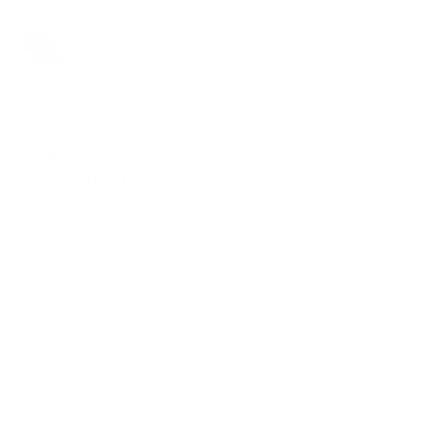
Louis
1 jaar geleden
Bijgewerkt
Je kunt de meeste gegevens
zelf
wijzigen in het
klantenaccount
. Dit geldt echter alleen voor
toekomstige bestellingen
. Je kunt daar ook alternatieve
adressen toevoegen.
De leveradressen van
reeds geplaatste bestellingen
kunnen alleen door de
klantenservice
worden gewijzigd -
afhankelijk van de status van de bestelling (alleen zolang
de bestelling nog niet in behandeling is).
Als u geen toegang meer hebt tot het e-mailadres dat u
gebruikte, maak dan een nieuw klantenaccount aan met
het gewenste e-mailadres. Om redenen van
gegevensbescherming kan de
Klantenservice
het e-