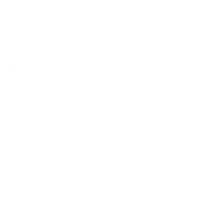
VOLG ONS
* incl. BTW plus
Verzend
.
INFORMATIE
Storefinder
Dealerportaal
Serviceportaal
Contact
Kölner Liste (voedselveiligheid)
Informatie over Klarna