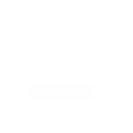
Heb je meer vragen?
Bezoek ons
zelfbedieningscentrum voor een
snel antwoord op de meest
gestelde vragen of om ons te
schrijven
VRAAG ONDERSTEUNING