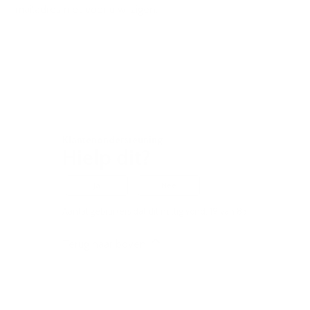
mailadres niet voor u wijzigen.
Klantenondersteuning
Hielp dit?
Ja
Nee
Aantal gebruikers dat dit nuttig vond: 19 van 83
Terug naar boven