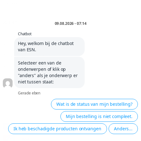
Carrière
BEDRIJF
Opdruk
Algemene voorwaarden
Annuleringsvoorwaarden
Verzendkosten en levering
Privacybeleid
Cookie-uitleg
Klokkenluidersregeling