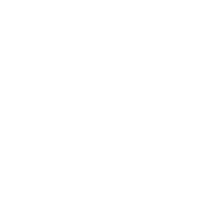
Verwante artikelen
Kan ik mijn bestelling later nog wijzigen of annuleren?
Hoe kan ik mijn klantenaccount verwijderen?
Hoe beheer ik mijn bestellingen?
Verzendkosten en landen
Hoe kan ik betalen bij ESN?
Opmerkingen
0 opmerkingen
U moet u
aanmelden
om een opmerking te plaatsen.