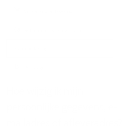
Verzending en Levering
Retourneren & Terugbetalen
Klantenrekening
Persvragen
Hoe wijzig ik mijn
persoonlijke gegevens, e-
mailadres of afleveradres?