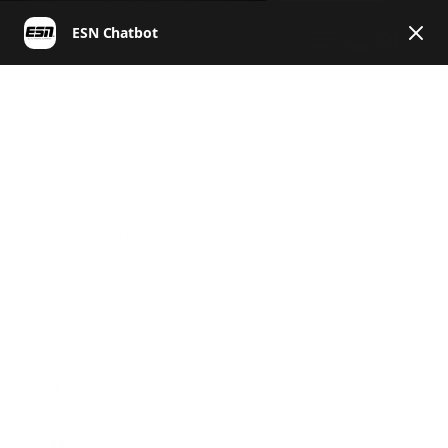
DE
ESN | Helpcenter Deutschland
General
Produkte &
Inhaltsstoffe
Produkte & Inhaltsstoffe
News, Challenges, Gewinnspiele & Co.