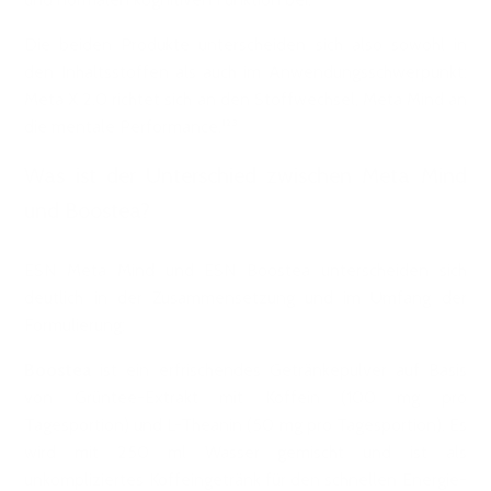
Die beiden Produkte unterscheiden sich also sowohl in
den Inhaltsstoffen als auch im Anwendungsschwerpunkt:
Meta X 2.0 richtet sich an den Stoffwechsel, Meta Mind an
die mentale Performance.¹²³
Was ist der Unterschied zwischen Meta Mind
und Boostea?
ESN Meta Mind und ESN Boostea unterscheiden sich
deutlich in der Zusammensetzung und im Umfang der
Formulierung:
Boostea
ist ein erfrischendes Getränkepulver auf Basis
von Grüntee-Extrakt mit Koffein (100 mg pro
Tagesportion) und L-Theanin (50 mg pro Tagesportion). Es
wird mit 250 ml Wasser gemischt und ist als
unkompliziertes Koffeingetränk für den schnellen Energie-