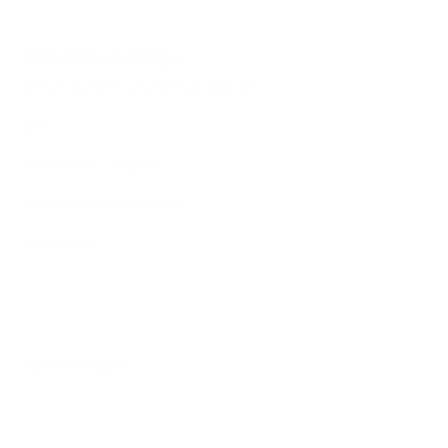
Verwandte Beiträge
Versandkosten und Versandländer
OPC
Mushroom Complex
ESN Supplement-Guide
Hydroload
Kommentare
0 Kommentare