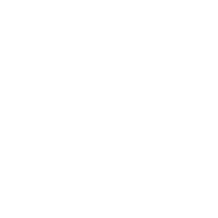
Funktion, zur normalen Funktion des Nervensystems und
zur Verringerung von Müdigkeit und Ermüdung bei.
Thiamin
(0,165 mg) trägt zu einem normalen
Energiestoffwechsel und zur normalen Funktion des
Nervensystems bei.
Biotin
(0,03 mg) trägt zur normalen
Funktion des Nervensystems bei. Darüber hinaus enthält
das Produkt
Niacin
(16 mg, als Niacinamid),
Riboflavin
(1,4
mg, als Riboflavin-5-Phosphat) und
Folat
(0,3 mg, als L-5-
Methyltetrahydrofolat).
Fazit
ESN Meta Mind
ist ein hochentwickeltes Nootropic, das
einen innovativen Wirkstoffkomplex mit NeuroIQ® und
ausgewählte Mikronährstoffe in einer wissenschaftlich
fundierten Formulierung vereint. Die enthaltenen