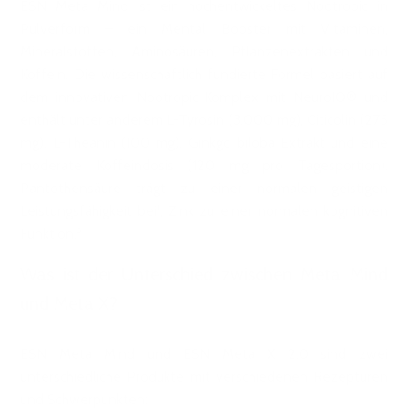
ESN Meta Mind ist ein hochentwickeltes Nootropic in
Pulverform – ein Mental Booster mit Vitaminen,
Mineralstoffen, Aminosäuren, Pflanzenextrakten und
Koffein. Die wissenschaftlich fundierte Formel basiert auf
dem innovativen Nootropic-Komplex mit NeuroIQ® und
enthält unter anderem L-Tyrosin (3.000 mg), Citicolin (275
mg), L-Theanin (100 mg), Ginkgo biloba Extrakt und eine
moderate Koffeindosis (120 mg pro Tagesportion).
Pantothensäure trägt zu einer normalen geistigen
Leistungsfähigkeit bei¹, Zink zu einer normalen kognitiven
Funktion.³
Was ist der Unterschied zwischen Meta Mind
und Meta X?
ESN Meta Mind und ESN Meta X 2.0 sind zwei
unterschiedliche Produkte mit verschiedenen Rezepturen
und Schwerpunkten: