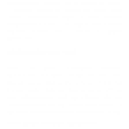
Verringerung von Müdigkeit und Erschöpfung bei. Vitamin
C, Riboflavin, Vitamin B6, Vitamin B12, Biotin, Niacin,
Thiamin, Pantothensäure tragen zu einem normalen
Energiestoffwechsel bei. ³ Zink trägt zu einer normalen
kognitiven Funktion bei. ⁴ Extrakt aus grünen
Kaffeebohnen.
Inhaltsstoffe Meta Mind
Neben den unten beschriebenen Vitaminen,
Mineralstoffen und Koffein enthält ESN Meta Mind
folgende weitere Inhaltsstoffe: L-Tyrosin (3.000 mg),
Acetyl-L-Carnitin (1.000 mg), Cholin aus Citicolin (275 mg),
Uridin-5-Monophosphat (200 mg), L-Theanin (100 mg),
Traubenkernextrakt (95 mg), Ginkgo biloba Extrakt (75
mg), Grüner Kaffeebohnenextrakt und AstraGin® (35 mg).
Koffein (gesamt 120 mg pro Tagesportion)