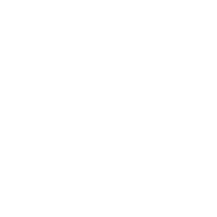
Kick im Alltag konzipiert.
Meta Mind
ist ein hochentwickeltes Nootropic mit einer
deutlich umfangreicheren Formulierung. Neben Koffein
(120 mg) und L-Theanin (100 mg) enthält es den
NeuroIQ®-Komplex sowie zahlreiche weitere
Inhaltsstoffe wie L-Tyrosin (3.000 mg), Acetyl-L-Carnitin
(1.000 mg), Citicolin (275 mg), Uridin (200 mg), Ginkgo
biloba Extrakt, Traubenkernextrakt, AstraGin® sowie ein
vollständiges B-Vitamin-Profil und Zink. Die enthaltenen
Vitamine und Mineralstoffe tragen unter anderem zu
einer normalen geistigen Leistungsfähigkeit
(Pantothensäure)¹, zu einer normalen kognitiven Funktion
(Zink)³ und zur Verringerung von Müdigkeit und Ermüdung
(Vitamin B12, Vitamin C)² bei.
Boostea bietet einen schnellen, leichten Boost mit
Koffein und L-Theanin. Meta Mind ist ein umfassend
formulierter Mental Booster für die tägliche Unterstützung