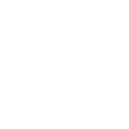
Das Produkt enthält eine Kombination aus sofortig und
verzögert freigesetztem Koffein.
Die Rezeptur enthält ein breites Spektrum an Vitaminen
und Mineralstoffen, die jeweils in ihrer bioaktiven Form
eingesetzt werden.
Pantothensäure
(6 mg, als Calcium-
Pantothenat) trägt zu einer normalen geistigen Leistung
und zu einem normalen Energiestoffwechsel bei.
Zink
(7
mg) trägt zu einer normalen kognitiven Funktion bei.
Vitamin C
(80 mg) trägt zur normalen psychischen
Funktion, zur normalen Funktion des Nervensystems, zu
einem normalen Energiestoffwechsel und zur
Verringerung von Müdigkeit und Ermüdung bei.
Vitamin B6
(5 mg, als Pyridoxal-5-Phosphat) trägt zur normalen
psychischen Funktion, zur normalen Funktion des
Nervensystems und zu einem normalen
Energiestoffwechsel bei.
Vitamin B12
(0,005 mg, als
Methylcobalamin) trägt zur normalen psychischen