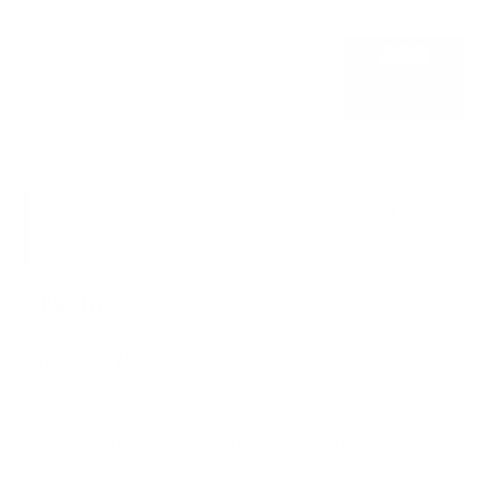
zur Produktseite
Hier gelangst du zu unserem Daily FAQ mit den
häufigsten Fragen aus der Community.
Allgemein
ESN Meta Mind
ist ein hochentwickeltes Nootropic in
Pulverform – ein Mental Booster mit einer
wissenschaftlich fundierten Formel aus Vitaminen,
Mineralstoffen, Aminosäuren, Pflanzenextrakten und
Koffein. Mit Süßungsmitteln.