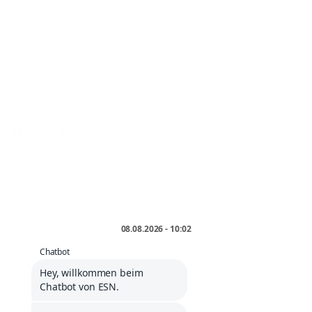
Bitte
melden Sie sich an
, um einen Kommentar zu hinterlassen.
FOLGE UNS
* inkl. MwSt. zzgl.
Versand
.
INFORMATIONEN
Storefinder
Händlerbereich
Service Portal
Kontakt
Kölner Liste