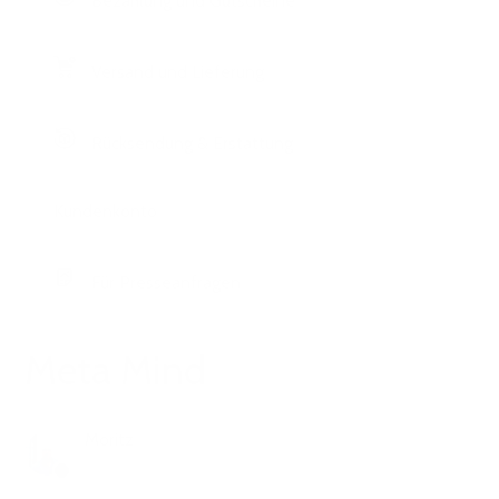
Bezahlung und Gutscheine
Versand und Lieferung
Rücksendung & Erstattung
Kundenkonto
Für Presseanfragen
Meta Mind
Moritz
vor 5 Monaten
Aktualisiert