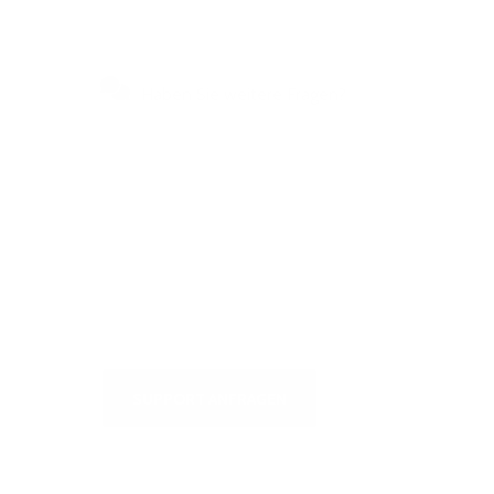
Haben Sie weitere Fragen?
Besuchen Sie unser
Selbstbedienungszentrum, um
schnelle Antworten auf die am
häufigsten gestellten Fragen zu
erhalten oder um uns zu schreiben
SUPPORT ANFRAGEN