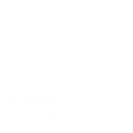
Vitamine und Mineralstoffe tragen unter anderem zu
einer normalen geistigen Leistungsfähigkeit
(Pantothensäure)¹, zu einer normalen kognitiven Funktion
(Zink)³ sowie zur Verringerung von Müdigkeit und
Ermüdung (Vitamin B12, Vitamin C)² bei.
Im ESN Portfolio ergänzt Meta Mind die bestehende
Produktpalette als dedizierter Mental Booster. Es ist als
fruchtiges Pulver in Wasser löslich und lässt sich einfach als
Teil der täglichen Supplement-Routine integrieren – für
mentale Performance im Job, Alltag und Training.¹²³
FAQ Meta Mind
Was ist Meta Mind?