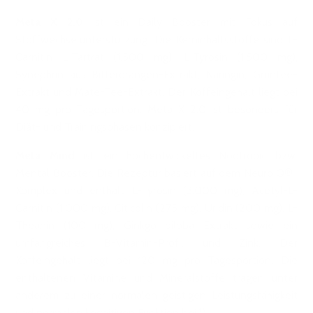
Meta X 2.0
ist ein Daily Booster mit Fokus auf
Stoffwechselunterstützung. Die Kerninhaltsstoffe sind L-
Carnitin L-Tartrat (1.500 mg), L-Tyrosin (1.500 mg),
Synephrin aus Bitterorangen-Extrakt, Naringin, Grüntee-
Extrakt und Mate-Tee-Extrakt. Der Koffeingehalt liegt bei
40 mg pro Tagesportion. Meta X 2.0 ist besonders für
Diät- und Trainingsphasen konzipiert.
Meta Mind
ist ein hochentwickeltes Nootropic bzw.
Mental Booster. Die Rezeptur basiert auf dem NeuroIQ®-
Komplex und enthält L-Tyrosin (3.000 mg), Acetyl-L-
Carnitin (1.000 mg), Citicolin (275 mg), Uridin (200 mg), L-
Theanin (100 mg), Ginkgo biloba Extrakt sowie ein
umfangreiches B-Vitamin-Profil und Zink. Der
Koffeingehalt liegt bei 120 mg pro Tagesportion. Die
enthaltenen Vitamine und Mineralstoffe tragen unter
anderem zu einer normalen geistigen Leistungsfähigkeit
und normalen kognitiven Funktion bei.¹³