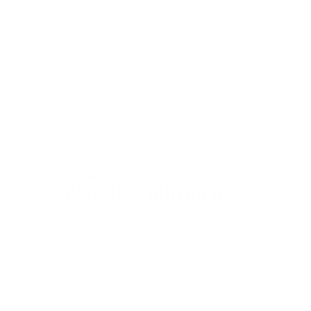
der mentalen Performance.¹²³
Kundenbetreuung
War dies hilfreich?
Ja
Nein
0 von 2 fanden dies hilfreich
Zurück an den Anfang