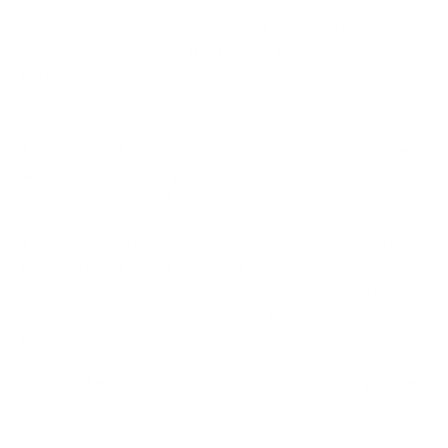
Die Rezeptur basiert auf einem innovativen Nootropic-
Komplex mit dem patentierten NeuroIQ® – einem
hochdosierten Grünkaffee-Extrakt mit 50 %
Chlorogensäuren, einer der wissenschaftlich am besten
untersuchten polyphenolischen Verbindungen der Natur.
Ergänzt wird die Formulierung durch funktionelle
Aminosäuren wie L-Tyrosin, Citicolin und L-Theanin sowie
ausgewählte Mikronährstoffe.
ESN Meta Mind wurde für die tägliche Anwendung
konzipiert und eignet sich ideal für alle, die ihre mentale
Performance unterstützen möchten – ob in intensiven
Konzentrationsphasen, an langen Arbeitstagen oder bei
harten Workouts.
¹ Pantothensäure trägt zu einer normalen geistigen
Leistungsfähigkeit bei. ² Vitamin C, Riboflavin, Vitamin B6,
Vitamin B12, Niacin und Pantothensäure tragen zur