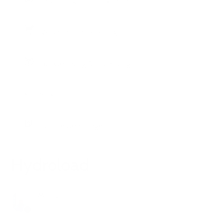
Bezahlung und Gutscheine
Versand und Lieferung
Rücksendung & Erstattung
Kundenkonto
Für Presseanfragen
Hydroload
Moritz
vor 10 Monaten
Aktualisiert