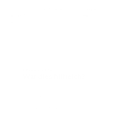
Ja – das Produkt ist
100 % vegan
und enthält
keine
Fruktose
. Als Kohlenhydratquellen dienen
Dextrin
und
Dextrose
.
Kundenbetreuung
War dies hilfreich?
Ja
Nein
1 von 2 fanden dies hilfreich
Zurück an den Anfang