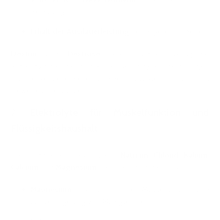
Belastung
Erhalt der Ausdauerleistung
bei längeren Einheiten
Dextrin
und
Dextrose
liefern schnell verfügbare
Kohlenhydrate, die dem Körper bei längeren Belastungen
als Energiequelle dienen und den Flüssigkeitstransport ins
Gewebe unterstützen.
2.
Elektrolyte für Muskelfunktion und
Flüssigkeitshaushalt
Die enthaltenen Elektrolyte –
Natrium
,
Chlorid
,
Kalium
,
Calcium
und
Magnesium
– erfüllen wichtige Funktionen:
Magnesium
trägt zur normalen Muskelfunktion und
zur Verringerung von Müdigkeit bei