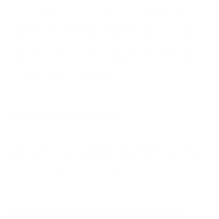
Ja, Hydroload lässt sich gut mit unseren anderen Pre-
Workouts, Intra-Workouts und EAAs kombinieren – vor
allem in der geschmacksneutralen Variante. Der Hydroload
ist jedoch auch so konzipiert, dass man den Hydroload
während des Trainings konsumieren kann - ohne andere
Produkte zusätzlich zu nehmen.
Ist Hydroload isotonisch?
Nein – Hydroload ist
hypoton
, was bedeutet, dass es
besonders schnell vom Körper aufgenommen wird – ein
Vorteil bei starkem Flüssigkeitsverlust.
Ist Hydroload vegan und ohne Fruktose?