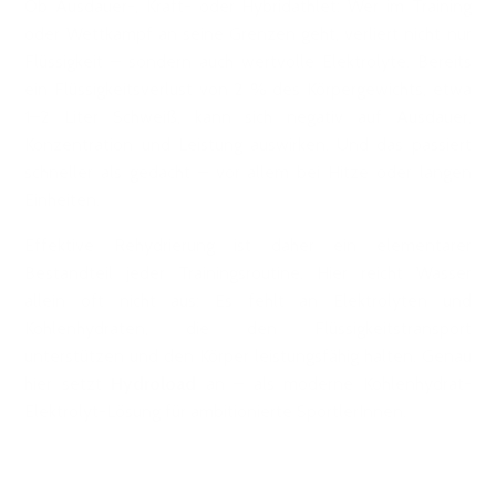
Ob Ausdauer-, Kraft- oder Hybridathlet: Wer im Training
oder Wettkampf an seine Grenzen geht, verliert nicht nur
Flüssigkeit – sondern auch wertvolle Elektrolyte. Bereits
ein Flüssigkeitsverlust von 2 % des Körpergewichts, etwa
1–2 Liter Schweiß, kann sich negativ auf Ausdauer,
Konzentration und Leistung auswirken. Und das passiert
schneller als gedacht – vor allem bei Hitze oder langen
Einheiten.
Effektive Rehydrierung ist daher ein elementarer
Bestandteil jeder Trainingsroutine. Hier reicht Wasser
allein oft nicht aus: Es fehlt an Elektrolyten und
Kohlenhydraten, die den Flüssigkeitstransport
unterstützen und den Körper leistungsfähig halten. Genau
hier setzt
Hydroload
an – als moderne Kohlenhydrat-
Elektrolyt-Lösung für ambitionierte SportlerInnen.