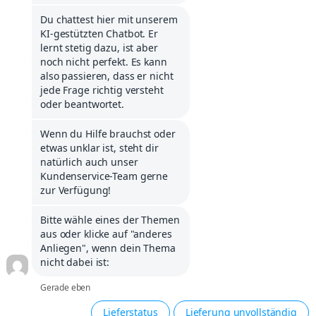
Kölner Liste
Infos über Klarna
Karriere
UNTERNEHMEN
Impressum
Allg. Geschäftsbedingungen
Widerrufsbelehrung
Versandkosten, Zahlung und Lieferung
Datenschutzerklärung
Cookie-Erklärung
Compliance