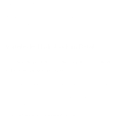
oder Pre-Workouts und in erfrischenden
Geschmacksrichtungen für das klassische Mischen mit
Wasser. So passt sich das Produkt deinem Trainingsalltag
und deinen Vorlieben an.
Vorteile des Hydroloads im Detail
1.
Kohlehydrate+ Elektrolyte – eine
durchdachte Kombination
Hydroload basiert auf der bewährten Formel:
Kohlenhydrate + Elektrolyte. Diese Kombination hat laut
führenden Sportwissenschaftsorganisationen(ISSN und
EFSA) folgende Vorteile:
Verbesserte Wasseraufnahme
bei körperlicher