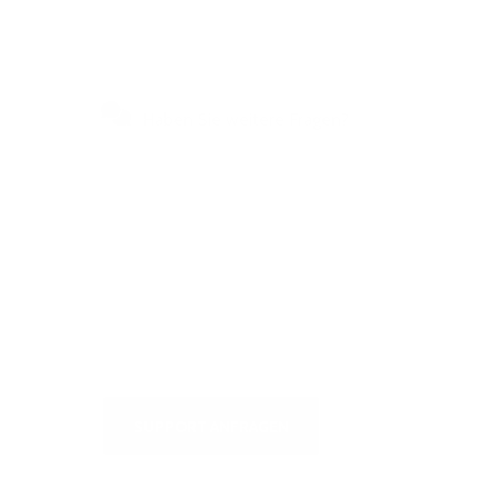
Haben Sie weitere Fragen?
Besuchen Sie unser
Selbstbedienungszentrum, um
schnelle Antworten auf die am
häufigsten gestellten Fragen zu
erhalten oder um uns zu schreiben
SUPPORT ANFRAGEN