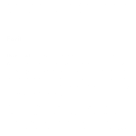
aufgenommen werden. Ein klarer Vorteil für alle, die unter
Belastung effizient nachfüllen wollen.
Fazit
Hydroload
ist die durchdachte Lösung für moderne
Athlet:innen, die bei intensiven Einheiten nicht nur trinken,
sondern gezielt rehydrieren wollen. Die Kombination aus
17 g Kohlenhydraten und fünf funktionalen Elektrolyten
pro Portion sorgt für schnelle Aufnahme, klare Wirkung
und vielseitige Anwendung.
Ob als klassisches Sportgetränk bei langen Läufen, im Gym
oder im CrossFit – oder als geschmackneutrale Basis für
deinen Shake: Hydroload liefert, was dein Körper bei
Hitzebelastung und Volumen braucht. Funktional, vegan,