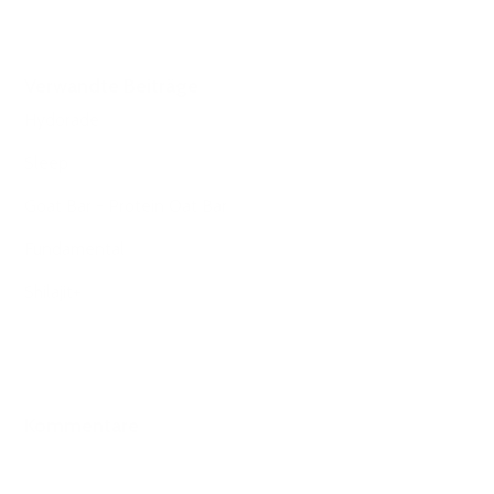
Verwandte Beiträge
Hydorade
Sleep
Goat Bar - Protein Oat Bar
Fundamental
Shilajit+
Kommentare
0 Kommentare