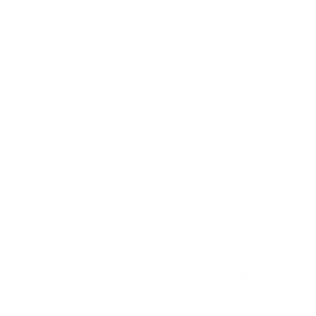
fruktosefrei – und ready to fuel your flow.
FAQ
Wann sollte ich den Hydroload einnehmen?
Am besten
während
oder
unmittelbar nach
intensiven
Einheiten – insbesondere bei längeren Ausdauer-
Workouts, Hybrid-Sessions oder Wettkämpfen, bei denen
du stark schwitzt. Eine Einnahme empfiehlt sich vor allem,
wenn die Belastung über eine Stunde anhält.
Kann ich Hydroload auch mit anderen ESN-
Produkten kombinieren?