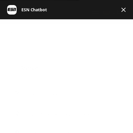
DE
ESN | Helpcenter Deutschland
General
Produkte &
Inhaltsstoffe
Produkte & Inhaltsstoffe
News, Challenges, Gewinnspiele & Co.