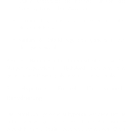
Kalium
unterstützt die normale Funktion des
Nervensystems und der Muskulatur
Calcium
trägt ebenfalls zu einer normalen
Muskelfunktion bei
Natrium & Chlorid
regulieren gemeinsam den
Flüssigkeitshaushalt
Besonders
Natrium
wird bei starkem Schwitzen in großen
Mengen ausgeschieden – Hydroload liefert daher eine
gezielt höhere Dosierung als herkömmliche Iso-Drinks.
3.
Hypotone Formel für schnelle
Rehydrierung
Die Formel von Hydroload ist
hypoton
, was bedeutet: Sie
enthält weniger gelöste Teilchen als das Blutplasma –
dadurch kann das Getränk besonders schnell vom Körper