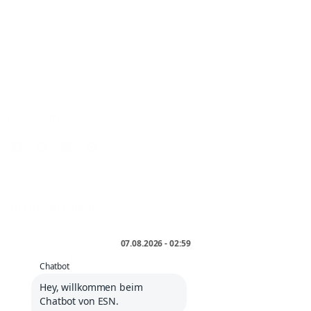
Bitte
melden Sie sich an
, um einen Kommentar zu hinterlassen.
FOLGE UNS
* inkl. MwSt. zzgl.
Versand
.
INFORMATIONEN
Storefinder
Händlerbereich
Service Portal
Kontakt