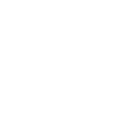
Warum ESN Hydroload
Hydroload
ist das erste Kohlenhydrat-Elektrolyt-Produkt
von ESN – entwickelt für alle, die beim Training ans Limit
gehen. Die Formel liefert gezielt:
17-18 g Kohlenhydrate pro Portion
(aus Dextrose
und Dextrin)
eine
5-fache Elektrolyt-Matrix
(Natrium, Chlorid,
Kalium, Calcium, Magnesium)
Die Kombination aus schnell verfügbaren Carbs und
hochdosierten Elektrolyten entspricht dem, was dein
Körper während intensiver Belastung braucht – ohne
Fruktose, ohne zugesetzten Zucker, 100 % vegan.
Und das Beste: Hydroload ist in zwei Varianten erhältlich –
mit neutralem Geschmack zur Kombination mit Shakes