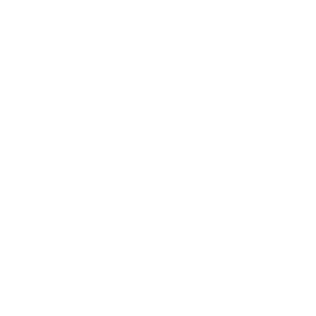
PeakATP
Golden Pump
sorgt nicht nur für ein ästhetisches
Muskelbild, sondern liefert auch die nötige Power für
intensive Workouts. Durch den Einsatz von PeakATP®,
einer patentierten Form von Adenosintriphosphat (ATP),
wird die Energieproduktion in den Muskelzellen direkt
unterstützt. ATP ist die primäre Energiequelle des Körpers
für Muskelkontraktionen, sodass eine höhere ATP-
Verfügbarkeit zu einer optimalen gesteigerten
Kraftleistung führt.
Fokus & mentale Klarheit
Ein erfolgreiches Workout beginnt im Kopf – und genau
hier setzt
Golden Pump
mit seinen optimalen