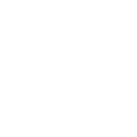
S7® (50 mg)
: Ein innovativer Pflanzenextrakt
PeakATP®
: Direkt verwertbares ATP
Coenzym Q10 & Betain Anhydrat
L-Tyrosin & Rhodiola Rosea
Elektrolyte (Sodium, Potassium, Calcium,
Magnesium)
: Sorgen für optimale Hydration und
beugen Muskelkrämpfen vor.
Vorteile des Produktes
Der große Vorteil des Produktes liegt in der Verwendung
vieler innovativer Inhaltsstoffe, die es sonst kaum in
einem vergleichbaren Produkt gibt. Es wurde nirgends