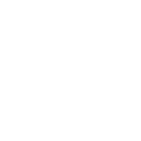
Allgemein
In der Welt des Kraftsports und Bodybuildings spielt die
richtige Supplementierung eine entscheidende Rolle. Wer
seine Leistung steigern, den Pump maximieren und eine
optimale Nährstoffversorgung der Muskulatur sicherstellen
möchte, braucht ein Produkt, das genau darauf ausgelegt
ist. Hier kommt
Golden Pump
ins Spiel – ein
innovativer,
stimulanzienfreier Pre-Workout-Booster
, der speziell für
Athleten und Bodybuilder zusammen mit Wesley Vissers
entwickelt wurde.
Was ist Golden Pump? Was
macht das Produkt einzigartig?