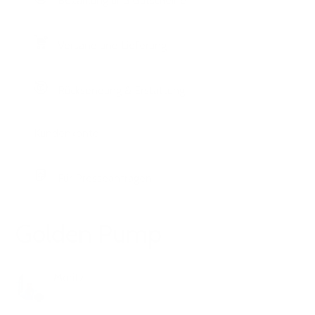
Bezahlung und Gutscheine
Versand und Lieferung
Rücksendung & Erstattung
Kundenkonto
Für Presseanfragen
Golden Pump
Moritz
vor 1 Jahr
Aktualisiert