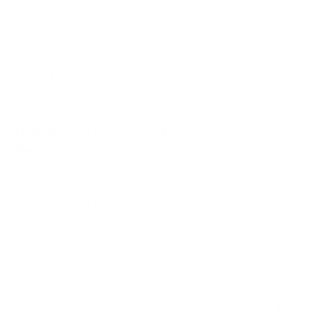
länger hydriert, was nicht nur das Zellvolumen erhöht,
sondern auch die Muskelkontraktionen optimiert.
Betain Anhydrat unterstützt zusätzlich den
Zellstoffwechsel
und trägt dazu bei, den Wasserhaushalt
in den Muskelzellen zu stabilisieren. Ergänzend dazu
liefern Natrium, Kalium, Magnesium und Calcium wichtige
Elektrolyte
, die für die
Muskelkontraktion
und
Nervenfunktion
essenziell sind. Das Ergebnis: eine
verbesserte Hydration, geringeres Krampfpotenzial und
eine optimierteLeistungsfähigkeit über die gesamte
Trainingseinheit hinweg.
Fazit
Golden Pump ist die ideale Wahl für Sportler, die ihren