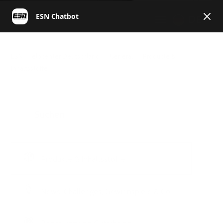
DE
ESN | Helpcenter Deutschland
General
Produkte &
Inhaltsstoffe
Produkte & Inhaltsstoffe
News, Challenges, Gewinnspiele & Co.