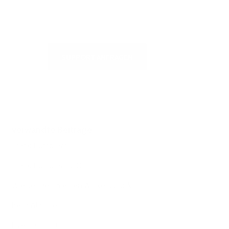
erhalten oder um uns zu schreiben
SUPPORT ANFRAGEN
Verwandte Beiträge
Crank Pump Pro
Crank Pump Pro 2.0
Wie sende ich einen Artikel zurück?
Beta Alanine
Liver Support