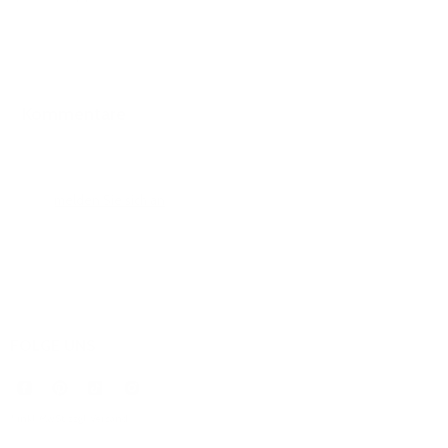
Kommentare
0 Kommentare
Bitte
melden Sie sich an
, um einen Kommentar zu hinterlassen.
FOLGE UNS
* inkl. MwSt. zzgl.
Versand
.