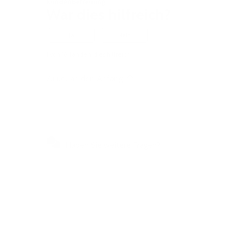
Kundenbetreuung
War dies hilfreich?
Ja
Nein
1 von 16 fanden dies hilfreich
Zurück an den Anfang
Haben Sie weitere Fragen?
Besuchen Sie unser
Selbstbedienungszentrum, um
schnelle Antworten auf die am
häufigsten gestellten Fragen zu