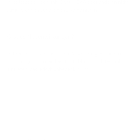
Ja, es lässt sich ideal mit Kreatin, EAA oder anderen nicht-
stimulierenden Supplements kombinieren.
Gibt es Nebenwirkungen?
Golden Pump ist sicher in der Anwendung. Bei höheren
Dosierungen kann ein leichtes Kribbeln durch L-Citrullin
auftreten, das jedoch unbedenklich ist.