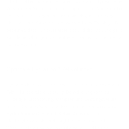
Inhaltsstoffen für den mentalen Fokus an. L-Tyrosin, eine
Vorstufe der Neurotransmitter Dopamin und Noradrenalin,
unterstützt die kognitive Leistungsfähigkeit und sorgt für
eine bessere Konzentration während des Trainings. Das
bedeutet, dass du fokussierter bist und dich voll und ganz
auf deine Übungen konzentrieren kannst, ohne mental
abzuschweifen.
Optimale Hydration & Zellvolumen
Hydration ist ein oft unterschätzter, aber entscheidender
Faktor für sportliche Leistung. Dehydrierung kann zu
vorzeitiger Erschöpfung, Krämpfen und Leistungsverlust
führen.
Golden Pump
setzt hier mit einer Kombination aus
HydroPrime® (Glycerol), Betain Anhydrat
und
Elektrolyten an. Glycerol sorgt für eine verbesserte
Wasserspeicherung in den Muskelzellen und hält sie