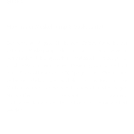
gespart.
Maximaler Muskelpump & Vaskularität
Der wohl auffälligste Effekt von
Golden Pump
ist der
extreme Muskelpump, den es durch eine gezielte
Kombination leistungsstarker Inhaltsstoffe erzeugt. L-
Citrullin-Malat in einer hohen Dosierung von 10 g erhöht
den Stickstoffmonoxid-(NO)-Spiegel im Körper und
verbessert dadurch die Durchblutung. Das Resultat: Die
Muskeln werden intensiver mit Sauerstoff und wichtigen
Nährstoffen versorgt, während
Stoffwechselabfallprodukte effizienter abtransportiert
werden.