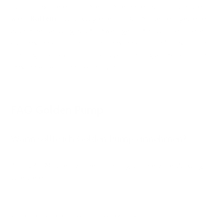
Pump maximieren möchten, ohne dabei auf Stimulanzien
wie
Koffein
zurückzugreifen. Durch seine gezielte
Zusammensetzung aus hochwertigen Inhaltsstoffen bietet
es maximalen Pump und maximalen Spaß Faktor im
Training. Perfekt für intensive Trainingseinheiten und
maximale Performance im Gym!
FAQ Golden Pump
Wann sollte ich Golden Pump einnehmen?
30 bis 40 Minuten vor dem Training, um die volle Wirkung
zu erzielen.