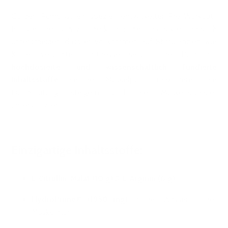
Golden Pump ist ein speziell entwickelter Pre-Workout-
Booster, der sich von herkömmlichen Produkten dadurch
unterscheidet, dass er vollkommen auf Stimulanzien wie
Koffein verzichtet. Stattdessen setzt Golden Pump auf
hochdosierte und wissenschaftlich fundierte
Inhaltsstoffe
, die den Muskelpump maximieren, die
Durchblutung steigern und die Muskelausdauer
unterstützten.
Einzigartige Inhaltsstoffe:
L-Citrullin-Malat (10 g)
&
L-Arginin (6 g)
HydroPrime® (1950 mg)
: Bindet Wasser in der
Muskelatur