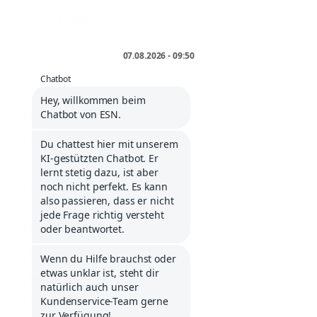
INFORMATIONEN
Storefinder
Händlerbereich
Service Portal
Kontakt
Kölner Liste
Infos über Klarna
Karriere
UNTERNEHMEN
Impressum
Allg. Geschäftsbedingungen
Widerrufsbelehrung