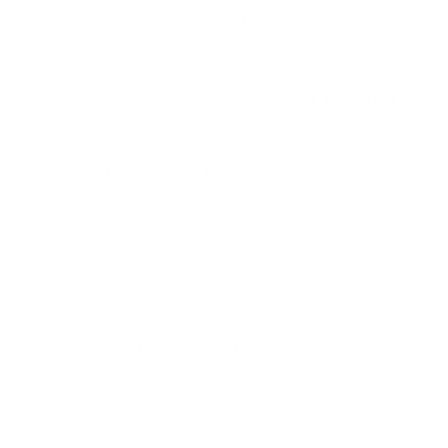
% Sojaproteinisolat und 5 % Mandelprotein
für
eine optimale Versorgung mit essenziellen
Aminosäuren.
Hoher Proteingehalt: Mit bis zu
24 g Protein
pro
Portion unterstützt Flexpresso Vegan den
Muskelaufbau und -erhalt.
3 g Leucin pro Portion
: Leucin ist eine der
wichtigsten Aminosäuren für den Muskelaufbau und
trägt dazu bei, Muskeln auch in Diätphasen zu
erhalten.
Mit echtem Kaffee: Enthält sowohl regulären als
auch entkoffeinierten Instant-Kaffee für den vollen
Geschmack.
80 mg Koffein pro Portion
: Entspricht einer Tasse
Kaffee und gibt dir den nötigen Kick für den Tag.
Zuckerfrei: Eine gesündere Alternative zu
überzuckerten Mixgetränken.
Volle Cremigkeit und Geschmack: Trotz des veganen