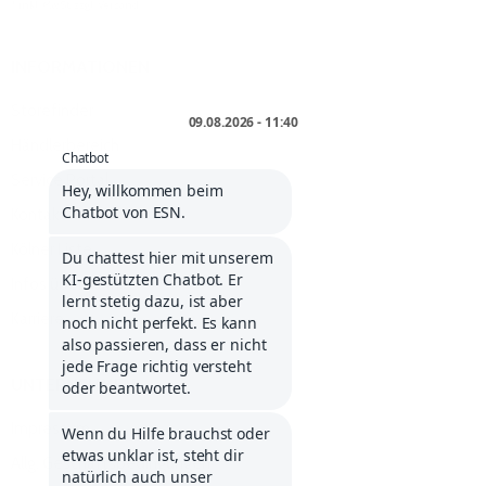
* inkl. MwSt. zzgl.
Versand
.
INFORMATIONEN
Storefinder
Händlerbereich
Service Portal
Kontakt
Kölner Liste
Infos über Klarna
Karriere
UNTERNEHMEN
Impressum
Allg. Geschäftsbedingungen