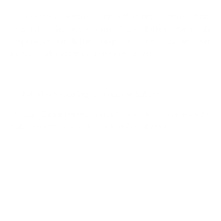
Da Flexpresso Vegan 80 mg Koffein pro Portion enthält,
entspricht dies etwa einer Tasse Kaffee. Wenn du
empfindlich auf Koffein reagierst, solltest du ihn eher
morgens oder vor dem Training genießen.
Enthält Flexpresso Vegan künstliche Süßstoffe?
Ja, zur Zuckerfreiheit setzen wir auf unbedenkliche
Süßungsmittel wie Sucralose und Acesulfam K.