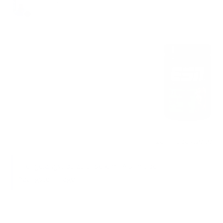
Moritz
vor 1 Jahr
Aktualisiert
zur Produktseite
Hier gelangst du zu unserem FAQ mit den
häufigsten Fragen