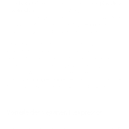
mit
echtem Kaffee
kombiniert. Während viele
pflanzliche
Proteinpulver
im Vergleich zu Whey-Proteinen oft einen
geringeren Proteingehalt haben, bietet Flexpresso Vegan
mit bis zu 24 g Protein und
3 g Leucin
eine starke
Unterstützung für den Muskelaufbau und -erhalt.
Dank des enthaltenen Koffeins (80 mg pro Portion,
vergleichbar mit einer Tasse Kaffee) liefert Flexpresso
Vegan nicht nur essenzielle Nährstoffe für deine Muskeln,
sondern auch die nötige Energie, um in den Tag zu starten
oder dein Workout mit maximaler Power durchzuziehen.
Zudem ist er
komplett zuckerfrei
und somit eine gesunde
Alternative zu herkömmlichen, gesüßten Mixgetränken.
Vorteile des veganen Flexpressos
Hochwertige pflanzliche Proteinquellen: Enthält
81