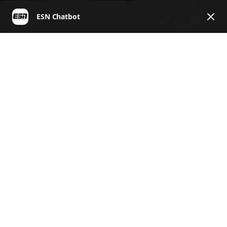
DE
ESN | Helpcenter Deutschland
General
Produkte &
Inhaltsstoffe
Produkte & Inhaltsstoffe
News, Challenges, Gewinnspiele & Co.