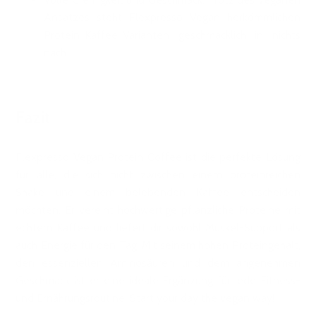
Ansatzes steht Flexpresso Vegan herkömmlichen
Protein-Kaffee-Varianten geschmacklich in nichts
nach.
Fazit
Flexpresso Vegan Protein Coffee ist die perfekte Lösung
für alle, die sich nicht zwischen einem proteinreichen
Shake und einem belebenden Kaffee entscheiden
möchten. Er vereint hochwertige pflanzliche Proteine mit
echtem Kaffee und liefert dir sowohl Muskel-Support als
auch Energie für den Tag. Mit seinem hohen Proteingehalt,
den essenziellen Aminosäuren und dem angenehmen
Geschmack ist er eine ideale Ergänzung für jede Fitness-
und Ernährungsroutine. Start your day the vegan way!