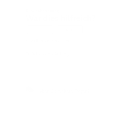
Kundenbetreuung
War dies hilfreich?
Ja
Nein
4 von 11 fanden dies hilfreich
Zurück an den Anfang
Haben Sie weitere Fragen?
Besuchen Sie unser
Selbstbedienungszentrum, um
schnelle Antworten auf die am