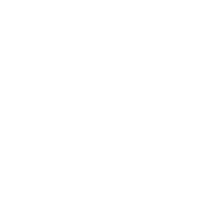
Allgemeine Informationen
Start your day the vegan way – mit Flexpresso Vegan!
Unser innovativer Proteinkaffee kombiniert hochwertige
pflanzliche Proteine mit echtem Kaffee, um dir den
perfekten Mix aus Muskel-Support und Energy-Kick zu
bieten. Dabei überzeugt Flexpresso Vegan nicht nur mit
seinem vollen Geschmack und seiner cremigen Konsistenz,
sondern liefert dir auch bis zu
24 g Protein pro Portion
.
Ganz
ohne Zucker
und mit
80 mg Koffein
ist er der
ideale Begleiter für deine Fitnessziele.
Was macht das Produkt besonders?
Flexpresso Vegan hebt sich von herkömmlichen veganen
Proteinshakes ab, indem es einen hohen
Proteingehalt