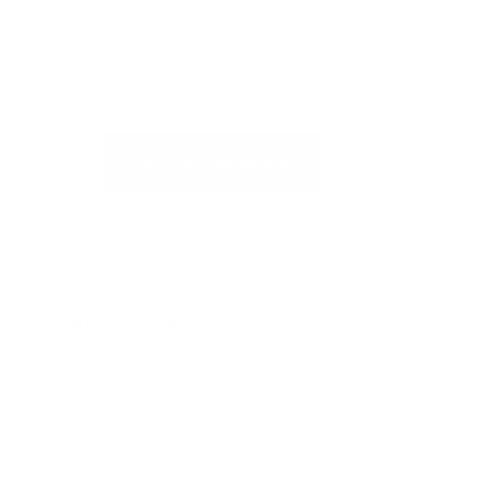
häufigsten gestellten Fragen zu
erhalten oder um uns zu schreiben
SUPPORT ANFRAGEN
Verwandte Beiträge
Flexpresso Protein Kaffee
Versandkosten und Versandländer
ESN bei Unverträglichkeiten
Basic Whey Protein