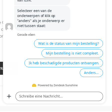
ce Centrum
n op de meest
ons te
VRAGEN