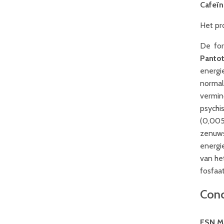
Cafeïn
Het pr
De for
Panto
energi
normal
vermin
psychi
(0,005
zenuws
energi
van he
fosfaa
Conc
ESN M