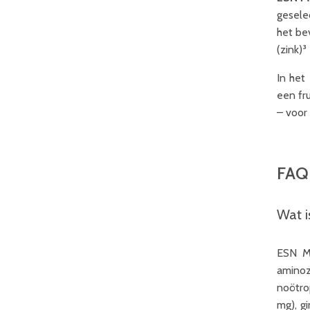
gesele
het be
(zink)³
In het
een fr
– voor 
FAQ
Wat i
ESN Me
aminoz
noötro
mg), g