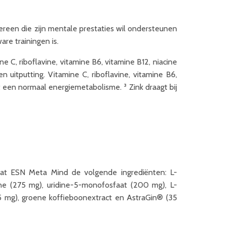
dereen die zijn mentale prestaties wil ondersteunen
re trainingen is.
e C, riboflavine, vitamine B6, vitamine B12, niacine
uitputting. Vitamine C, riboflavine, vitamine B6,
t een normaal energiemetabolisme. ³ Zink draagt bij
vat ESN Meta Mind de volgende ingrediënten: L-
oline (275 mg), uridine-5-monofosfaat (200 mg), L-
75 mg), groene koffieboonextract en AstraGin® (35