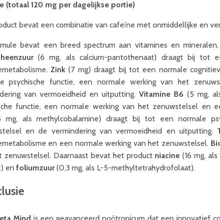
e (totaal 120 mg per dagelijkse portie)
oduct bevat een combinatie van cafeïne met onmiddellijke en ver
mule bevat een breed spectrum aan vitamines en mineralen, d
theenzuur
(6 mg, als calcium-pantothenaat) draagt bij tot
emetabolisme.
Zink
(7 mg) draagt bij tot een normale cognitie
e psychische functie, een normale werking van het zenuws
dering van vermoeidheid en uitputting.
Vitamine B6
(5 mg, als
sche functie, een normale werking van het zenuwstelsel en e
 mg, als methylcobalamine) draagt bij tot een normale ps
telsel en de vermindering van vermoeidheid en uitputting.
emetabolisme en een normale werking van het zenuwstelsel.
Bi
t zenuwstelsel. Daarnaast bevat het product
niacine
(16 mg, als
t) en
foliumzuur
(0,3 mg, als L-5-methyltetrahydrofolaat).
lusie
eta Mind
is een geavanceerd noötropicum dat een innovatief c