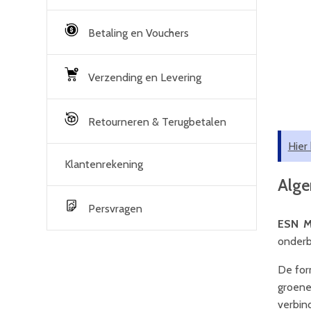
Betaling en Vouchers
Verzending en Levering
Retourneren & Terugbetalen
Hier
Klantenrekening
Alg
Persvragen
ESN M
onderb
De for
groene
verbin