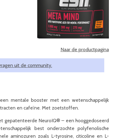
Naar de productpagina
vragen uit de community.
een mentale booster met een wetenschappelijk
racten en cafeïne. Met zoetstoffen.
 het gepatenteerde NeuroIQ® – een hooggedoseerd
nschappelijk best onderzochte polyfenolische
le aminozuren zoals L-tyrosine, citicoline en L-