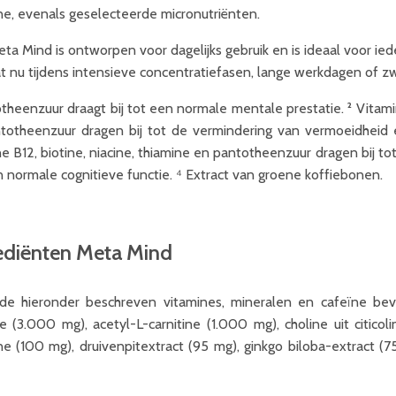
ne, evenals geselecteerde micronutriënten.
ta Mind is ontworpen voor dagelijks gebruik en is ideaal voor ie
t nu tijdens intensieve concentratiefasen, lange werkdagen of zwa
theenzuur draagt bij tot een normale mentale prestatie. ² Vitamin
totheenzuur dragen bij tot de vermindering van vermoeidheid en 
e B12, biotine, niacine, thiamine en pantotheenzuur dragen bij to
n normale cognitieve functie. ⁴ Extract van groene koffiebonen.
ediënten Meta Mind
de hieronder beschreven vitamines, mineralen en cafeïne be
ne (3.000 mg), acetyl-L-carnitine (1.000 mg), choline uit citic
ne (100 mg), druivenpitextract (95 mg), ginkgo biloba-extract (