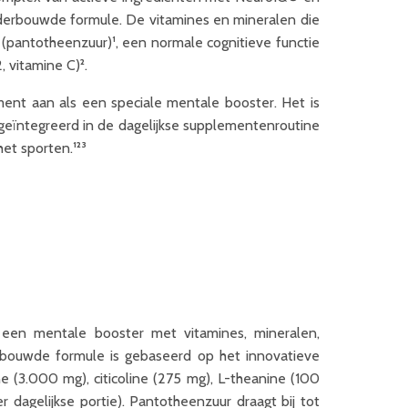
derbouwde formule. De vitamines en mineralen die
(pantotheenzuur)¹, een normale cognitieve functie
 vitamine C)².
ent aan als een speciale mentale booster. Het is
 geïntegreerd in de dagelijkse supplementenroutine
het sporten.¹²³
en mentale booster met vitamines, mineralen,
rbouwde formule is gebaseerd op het innovatieve
(3.000 mg), citicoline (275 mg), L-theanine (100
 dagelijkse portie). Pantotheenzuur draagt bij tot