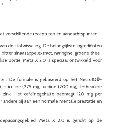
.³
et verschillende recepturen en aandachtspunten:
 van de stofwisseling. De belangrijkste ingrediënten
t bitter sinaasappelextract, naringine, groene thee-
kse portie. Meta X 2.0 is speciaal ontwikkeld voor
ter. De formule is gebaseerd op het NeuroIQ®-
 citicoline (275 mg), uridine (200 mg), L-theanine
en zink. Het cafeïnegehalte bedraagt 120 mg per
er andere bij aan een normale mentale prestatie en
toepassingsgebied: Meta X 2.0 is gericht op de