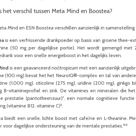
s het verschil tussen Meta Mind en Boostea?
ta Mind en ESN Boostea verschillen aanzienlijk in samenstellin
ea
is een verfrissende drankpoeder op basis van groene thee-ext
nine (50 mg per dagelijkse portie). Het wordt gemengd met
drank voor een snelle energieboost in het dagelijks leven.
Mind
is een geavanceerd noötropicum met een aanzienlijk uitgebr
ne (100 mg) bevat het het NeuroIQ®-complex en tal van andere i
itine (1.000 mg), citicoline (275 mg), uridine (200 mg), ginkgo 
ig B-vitamineprofiel en zink. De vitamines en mineralen die h
e prestatie (pantotheenzuur)¹, een normale cognitieve functi
ing (vitamine B12, vitamine C)².
a biedt een snelle, lichte boost met cafeïne en L-theanine. M
r voor dagelijkse ondersteuning van de mentale prestaties.¹²³