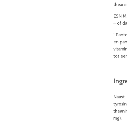
theani
ESN Me
– of da
¹ Panto
en pan
vitamin
tot ee
Ingr
Naast 
tyrosi
theani
mg).