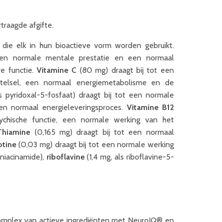
traagde afgifte.
ie elk in hun bioactieve vorm worden gebruikt.
 een normale mentale prestatie en een normaal
ve functie.
Vitamine C
(80 mg) draagt bij tot een
telsel, een normaal energiemetabolisme en de
 pyridoxal-5-fosfaat) draagt bij tot een normale
en normaal energieleveringsproces.
Vitamine B12
ychische functie, een normale werking van het
Thiamine
(0,165 mg) draagt bij tot een normaal
otine
(0,03 mg) draagt bij tot een normale werking
 niacinamide),
riboflavine
(1,4 mg, als riboflavine-5-
omplex van actieve ingrediënten met NeuroIQ® en