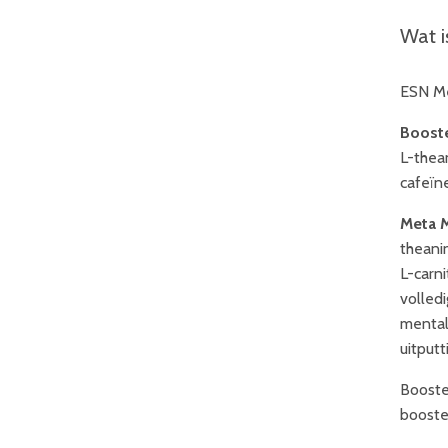
Wat i
ESN Me
Boost
L-thea
cafeïne
Meta 
theani
L-carn
volled
mental
uitputt
Booste
booste