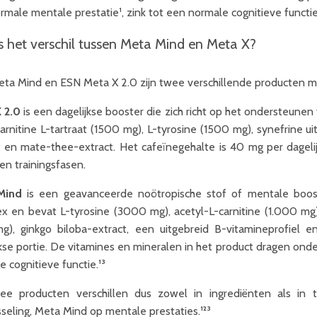
rmale mentale prestatie¹, zink tot een normale cognitieve functie
s het verschil tussen Meta Mind en Meta X?
ta Mind en ESN Meta X 2.0 zijn twee verschillende producten m
 2.0
is een dagelijkse booster die zich richt op het ondersteunen
carnitine L-tartraat (1500 mg), L-tyrosine (1500 mg), synefrine ui
t en mate-thee-extract. Het cafeïnegehalte is 40 mg per dagelij
en trainingsfasen.
Mind
is een geavanceerde noötropische stof of mentale boos
x en bevat L-tyrosine (3000 mg), acetyl-L-carnitine (1.000 mg),
g), ginkgo biloba-extract, een uitgebreid B-vitamineprofiel 
jkse portie. De vitamines en mineralen in het product dragen ond
 cognitieve functie.¹³
e producten verschillen dus zowel in ingrediënten als in 
sseling, Meta Mind op mentale prestaties.¹²³