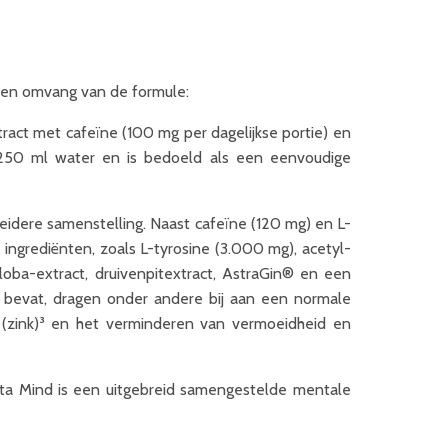
g en omvang van de formule:
ract met cafeïne (100 mg per dagelijkse portie) en
 250 ml water en is bedoeld als een eenvoudige
eidere samenstelling. Naast cafeïne (120 mg) en L-
ngrediënten, zoals L-tyrosine (3.000 mg), acetyl-
biloba-extract, druivenpitextract, AstraGin® en een
et bevat, dragen onder andere bij aan een normale
e (zink)³ en het verminderen van vermoeidheid en
eta Mind is een uitgebreid samengestelde mentale