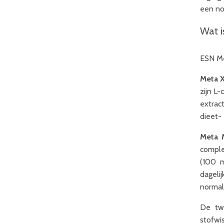
een no
Wat i
ESN Me
Meta X
zijn L-
extrac
dieet- 
Meta 
comple
(100 m
dageli
normale
De twe
stofwi