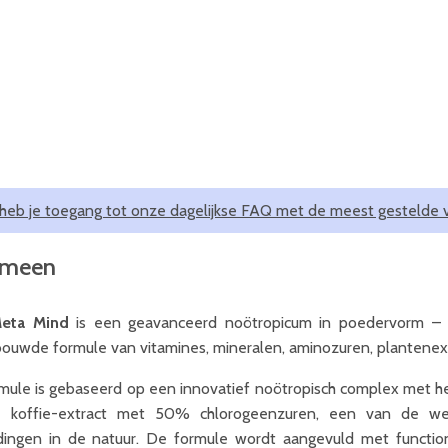
 heb je toegang tot onze dagelijkse FAQ met de meest gestelde 
emeen
eta Mind
is een geavanceerd noötropicum in poedervorm – 
ouwde formule van vitamines, mineralen, aminozuren, plantenext
mule is gebaseerd op een innovatief noötropisch complex met
 koffie-extract met 50% chlorogeenzuren, een van de wete
dingen in de natuur. De formule wordt aangevuld met functione