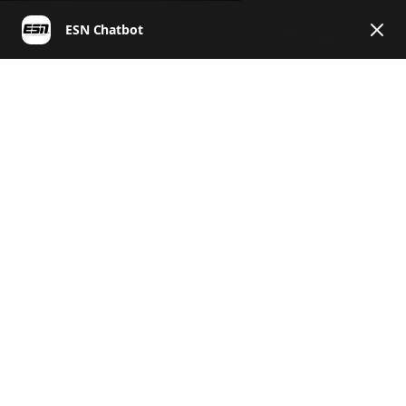
NL
ESN | Helpcenter Nederland
Producten & Ingrediënten
Producten & Ingrediënten
News, Uitdagingen, Prijsvragen etc.
Betaling en Vouchers