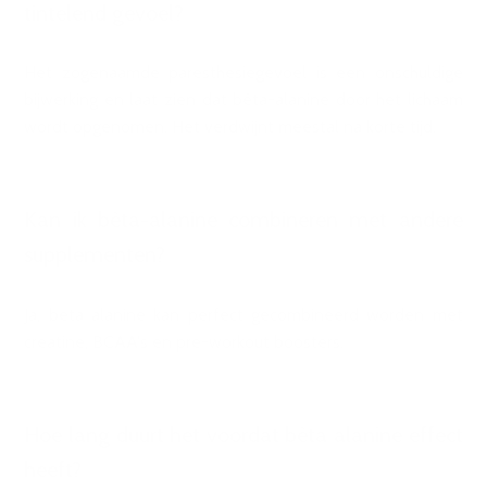
tintelend gevoel?
Het zogenaamde paresthesiegevoel is een onschuldige
bijwerking en laat zien dat bèta-alanine door het lichaam
wordt opgenomen. Het verdwijnt meestal na korte tijd.
Kan ik bèta-alanine combineren met andere
supplementen?
Ja, beta alanine kan perfect gecombineerd worden met
creatine, BCAA's en pre-workout boosters.
Hoe lang duurt het voordat bèta alanine effect
heeft?