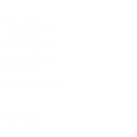
Verwante artikelen
Golden Pump
ESN Crank Olympia 2.0
Crank Pump Pro 2.0
Magnesium Complex
Flexpresso Protein Coffee
Opmerkingen
0 opmerkingen