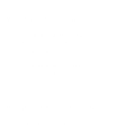
Voordelen van bèta-alanine:
Optimalisatie van de prestaties
: Kan de duur van
de inspanning ondersteunen
Veelzijdig gebruik
: Ideaal voor bodybuilders,
duursporters en CrossFit-atleten.
Wetenschappelijk bevestigd
: Talrijke onderzoeken
bewijzen de effectiviteit van bèta-alanine in de
sport.
Belangrijkste feiten over het product
Zeer zuivere bèta-alanine
zonder onnodige
toevoegingen