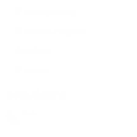
Verzending en Levering
Retourneren & Terugbetalen
Klantenrekening
Persvragen
Beta Alanine
Moritz
1 jaar geleden
Bijgewerkt