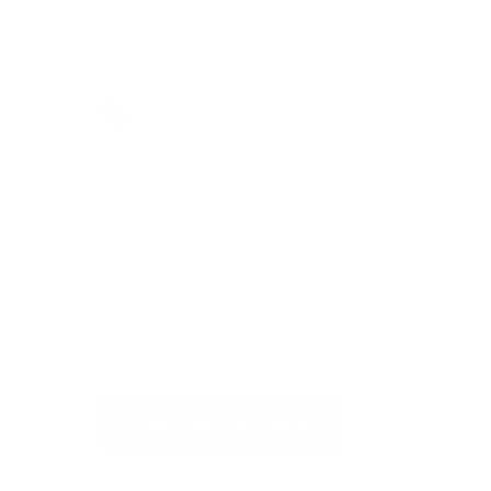
Heb je meer vragen?
Bezoek ons
zelfbedieningscentrum voor een
snel antwoord op de meest
gestelde vragen of om ons te
schrijven
VRAAG ONDERSTEUNING