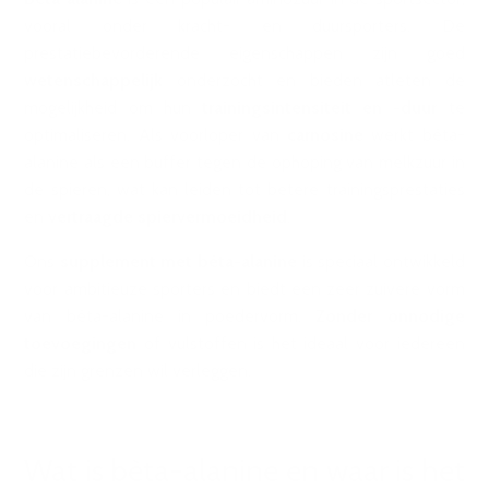
vooral onder kracht- en duursporters. De
prestatiebevorderende eigenschappen zijn goed
wetenschappelijk
onderzocht en bieden atleten de
mogelijkheid om hun
trainingsintensiteit en -duur
te
optimaliseren. Als voorloper van
carnosine
werkt bèta-
alanine als een buffer tegen de ophoping van melkzuur in
de spieren, wat kan leiden tot betere trainingsprestaties
en
vertraagde spiervermoeidheid
.
Ons
supplement met bèta-alanine
is speciaal ontwikkeld
voor ambitieuze sporters en biedt een zeer zuivere vorm
van bèta-alanine in poedervorm.
Zonder onnodige
toevoegingen
of vulstoffen is het ideaal voor iedereen
die zijn grenzen wil verleggen.
Wat is bèta-alanine en waar is het