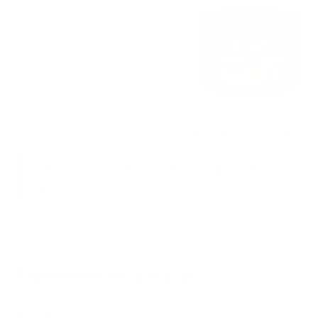
Naar de productpagina
Klik hier voor onze FAQ met de meest gestelde
vragen
Algemene informatie
Beta alanine
is een populair aminozuur in de sportsector,