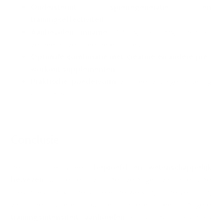
Ondersteunt spierregeneratie en
trainingseffectiviteit
Aanbevolen inname
: 3-6 g per dag, idealiter
verdeeld over meerdere porties
Optimale combinatie met creatine en andere pre-
workout supplementen
Praktische poedervorm
voor eenvoudige dosering
en inname
Conclusie
Beta alanine is een
beproefd en wetenschappelijk
bewezen
supplement voor het verhogen van atletische
prestaties. Dankzij de bufferende werking op de verzuring
van de spieren kunnen atleten een hogere
trainingsintensiteit
aanhouden
en zo hun prestaties