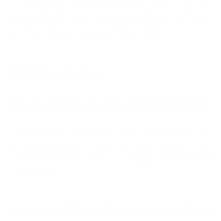
optimaliseren. Onze Beta Alanine is zeer zuiver en
samengesteld zonder toevoegingen, waardoor het ideaal
is om te integreren in elke voedingsstrategie.
FAQ Beta Alanine
Hoe neem ik Beta Alanine op de juiste manier?
De aanbevolen dosering ligt tussen 3-6 g per dag. Het
wordt aanbevolen om de inname te verdelen over
meerdere kleinere porties om tintelingen (paresthesie) te
minimaliseren.
Waarom voelt bèta-alanine soms aan als een