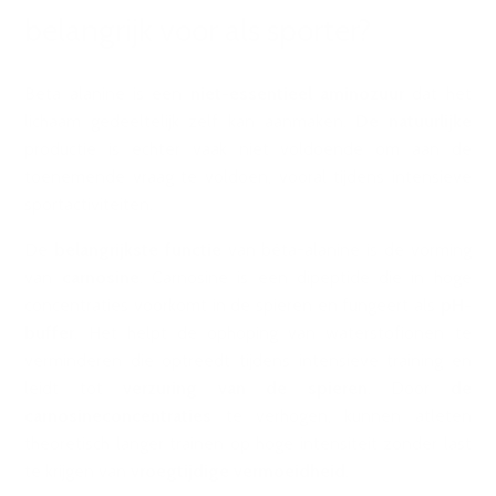
belangrijk voor als sporter?
Beta alanine is een
niet-essentieel aminozuur
dat het
lichaam gedeeltelijk zelf kan aanmaken.
De natuurlijke
productie is echter vaak niet voldoende om aan de
toenemende vraag te voldoen, vooral tijdens intensieve
sportactiviteiten.
De
belangrijkste functie
van bèta-alanine is de vorming
van
carnosine
. Carnosine is een dipeptide die in hoge
concentraties voorkomt in de spieren en fungeert als
pH-
buffer
. Het helpt de ophoping van waterstofionen te
verminderen die optreedt tijdens intensieve training en
leidt tot
verzuring van de spieren
. Door
de
carnosineconcentraties
te verhogen, kunnen atleten
theoretisch langer trainen op hoge intensiteit zonder last
te krijgen van
vroegtijdige vermoeidheid
.