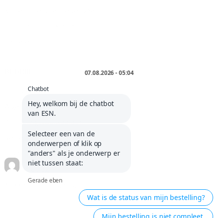
Kölner Liste (voedselveiligheid)
Informatie over Klarna
Carrière
BEDRIJF
Opdruk
Algemene voorwaarden
Annuleringsvoorwaarden
Verzendkosten en levering
Privacybeleid
Cookie-uitleg
Klokkenluidersregeling