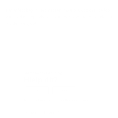
Het effect begint niet meteen, maar bouwt zich in de loop
van weken op als de carnosinevoorraden geleidelijk
worden vergroot.
Klantenondersteuning
Hielp dit?
Ja
Nee
Aantal gebruikers dat dit nuttig vond: 2 van 3
Terug naar boven