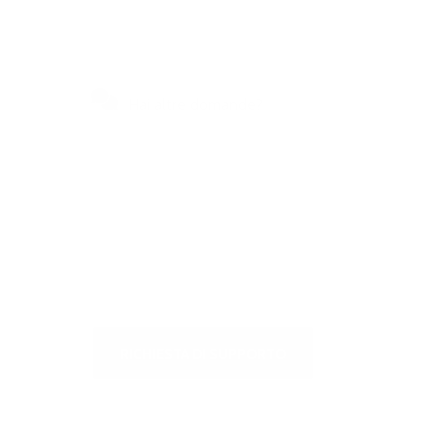
Hai altre domande?
Visitate il nostro centro self-
service per ottenere risposte
rapide alle domande più frequenti
o per scriverci
RICHIESTA DI SUPPORTO