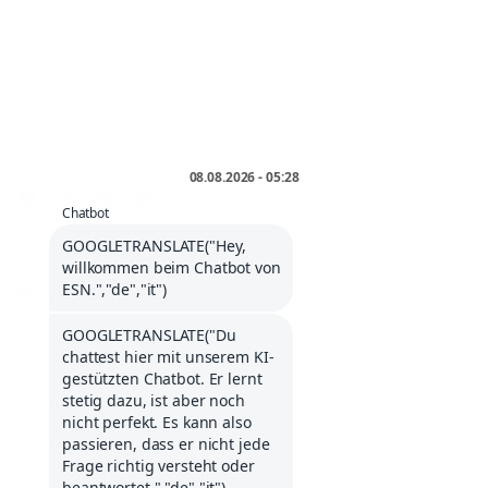
SEGUITECI
* IVA inclusa più
Spedizione
.
INFORMAZIONI SU
Storefinder
Area rivenditori
Portale dei servizi
Contattateci
Kölner Liste (Elenco di Colonia)