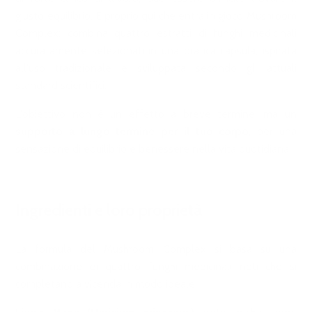
giusto equilibrio. È proprio qui che entra in gioco Mushroom
Complex: combina quattro estratti di funghi medicinali
accuratamente selezionati in una pratica capsula, ispirata
all'uso tradizionale e sviluppata secondo gli attuali
standard scientifici.
L'obiettivo non è un effetto a breve termine, ma un
supporto a lungo termine per il tuo corpo
, per una
sensazione di equilibrio e benessere nella vita quotidiana.
Ingredienti e loro proprietà
La formula del Mushroom Complex si basa su una
combinazione di quattro funghi medicinali noti che si
completano a vicenda in modo ideale: