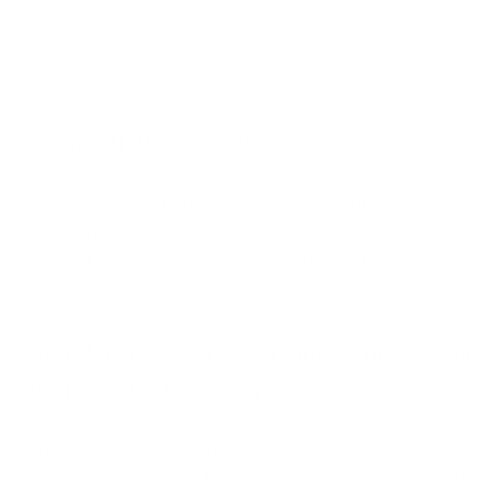
diverse settimane: si tratta di un supporto a lungo termine,
non di risultati rapidi.
Ci sono effetti collaterali?
Il prodotto è molto ben tollerato se assunto secondo le
raccomandazioni. Se stai assumendo farmaci o hai
problemi di salute, consulta il tuo medico prima dell'uso.
Cosa distingue ESN Mushroom Complex dagli
altri prodotti a base di funghi?
ESN utilizza esclusivamente estratti di corpi fruttiferi
altamente concentrati (senza miceli) con elevati rapporti