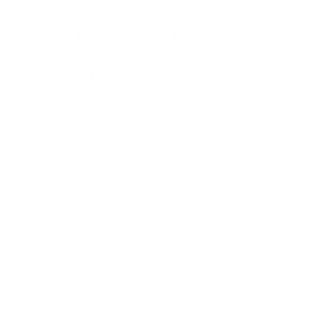
FAQ ESN Mushroom Complex
Quando dovrei assumere Mushroom Complex?
Si consiglia di assumerlo ogni giorno durante i pasti con
abbondante acqua. La dose giornaliera raccomandata è di
2 capsule. L'assunzione regolare è fondamentale: ciò che
conta è la costanza, non un effetto a breve termine.
A chi è adatto Mushroom Complex?
A tutti coloro che desiderano sostenere il proprio corpo
nell'ambito di uno stile di vita equilibrato, sia in periodi di
stress quotidiano, in fasi di attività intensa o