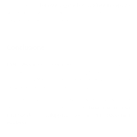
risultato è una
formula vegana ben studiata in capsule
senza riempitivi inutili, ideale per chi cerca un supporto
naturale nella vita quotidiana.
Conclusione
ESN Mushroom Complex
è una combinazione
intelligente di quattro estratti di funghi medicinali di alta
qualità. Lion's Mane, Chaga, Cordyceps e Reishi: uniti in una
capsula per farti sentire in perfetto equilibrio.
Un prodotto per tutti coloro che desiderano prendersi cura
del proprio corpo in modo naturale,
basato su un uso
tradizionale e sviluppato per la vita quotidiana
moderna
.