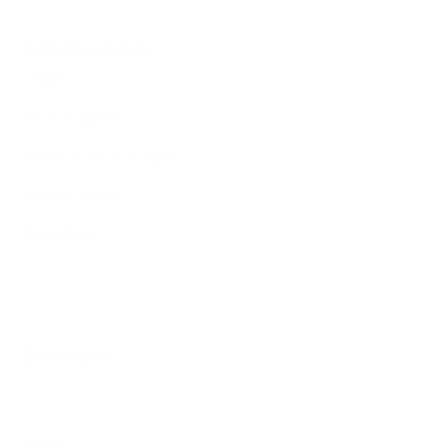
Articoli correlati
Shilajit+
Testo Support
Dov'è la mia consegna?
Muscle Gainer
Meta Mind
Commenti
0 commenti
Accedi
per aggiungere un commento.