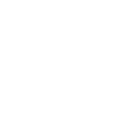
semplicemente come integrazione di un'alimentazione
consapevole.
Posso combinare Mushroom Complex con altri
prodotti ESN?
Sì, nessun problema. Mushroom Complex si integra bene
con prodotti come Omega 3, Vitamina D3+K2 o proteine in
polvere. Assicurati solo di non superare la dose giornaliera
raccomandata.
Dopo quanto tempo noterò la differenza?
L'integratore alimentare è progettato per un uso a lungo
termine. È fondamentale assumerlo regolarmente per