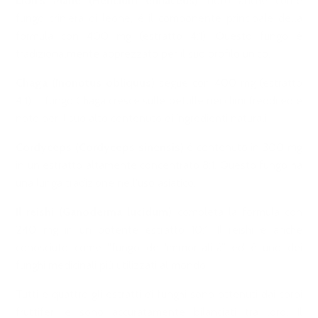
Lion's Mane (Hericium erinaceus)
, noto anche come
fungo criniera di leone, è il componente principale della
formula con 400 mg (estratto 4:1). Questo fungo è
tradizionalmente apprezzato per il suo profilo unico.
Chaga (Inonotus obliquus)
segue con 400 mg (estratto
4:1). Il fungo Chaga cresce sulle betulle nei climi freddi ed è
noto per il suo alto contenuto di ingredienti naturali.
Cordyceps (Cordyceps sinensis)
è contenuto in 300 mg
in un estratto altamente concentrato 8:1. Questo fungo ha
una lunga tradizione nell'uso asiatico.
Il reishi (Ganoderma lucidum)
completa la formula con
240 mg in un potente estratto 10:1. Il reishi è anche
conosciuto come “fungo dell'immortalità” ed è uno dei
funghi medicinali più utilizzati al mondo.
Tutti e quattro gli estratti di funghi sono ottenuti dai corpi
fruttiferi e sono accuratamente bilanciati tra loro. Il