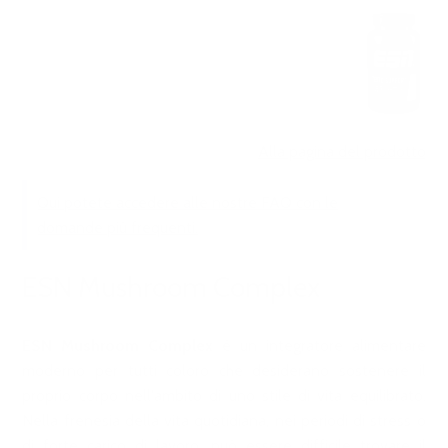
Alla pagina del prodotto
Qui potete accedere alle
nostre
FAQ con le
domande più frequenti.
ESN Mushroom Complex
ESN Mushroom Complex
è un integratore alimentare
moderno per tutti coloro che desiderano sostenere il
proprio corpo nell'ambito di uno stile di vita equilibrato.
Nella frenesia della vita quotidiana, nei periodi di stress o
di forte carico di lavoro, può essere difficile trovare il