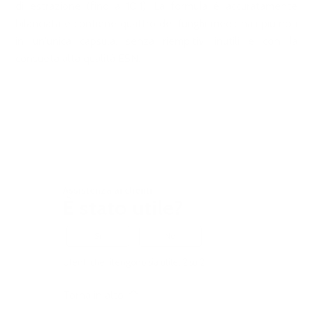
di estrazione (fino a 10:1). La formula è accuratamente
bilanciata e contiene quattro dei funghi medicinali più noti
in un'unica capsula, senza riempitivi inutili e con la
consueta alta qualità ESN.
Assistenza ai clienti
È stato utile?
Sì
No
Utenti che ritengono sia utile: 2 su 2
Torna in alto