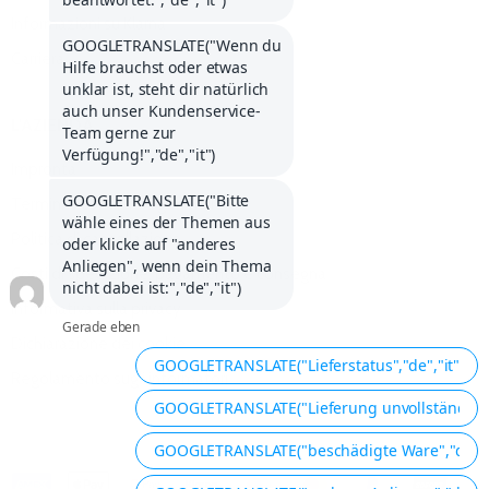
Informazioni su Klarna
Carriera
L'AZIENDA
Impronta
Termini e condizioni generali
Politica di cancellazione
Costi di spedizione, pagamento e consegna
Informativa sulla privacy
Dichiarazione dei cookie
Regolamento sugli informatori