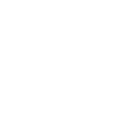
La formula di Testo Support si basa su una combinazione
di nutrienti essenziali ed estratti vegetali di alta qualità
che si completano a vicenda in modo ideale.
Lo zinco svolge un ruolo chiave: contribuisce al
mantenimento di livelli normali di testosterone nel
sangue
e protegge le cellule dallo stress ossidativo,
particolarmente importante durante le fasi di allenamento
intenso o in caso di stress elevato. Inoltre, la
vitamina D3
sostiene la
normale funzione muscolare e il
mantenimento di ossa sane
, mentre il
magnesio
contribuisce al normale metabolismo energetico,
riduce la
stanchezza
e sostiene la
funzione psichica
.
Questi micronutrienti sono accompagnati da una serie di
estratti naturali tradizionalmente utilizzati per sostenere
l'energia, la vitalità e l'equilibrio. L'
ashwagandha (KSM-
66®)
è considerato un estratto vegetale adattogeno che