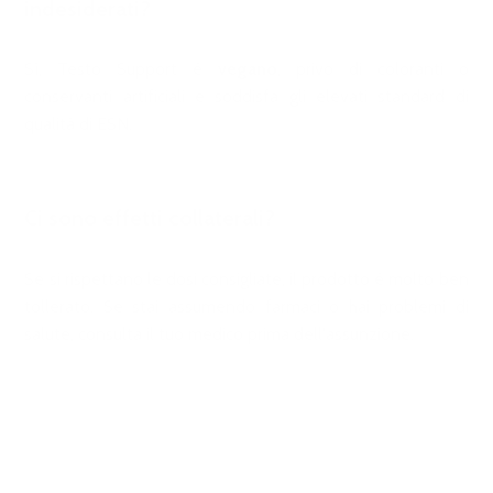
indesiderati?
Sì, Testo Support è
vegano
, privo di coloranti o
conservanti artificiali e soddisfa gli elevati standard di
qualità di ESN.
Ci sono effetti collaterali?
Se si rispettano le dosi consigliate, il prodotto è molto ben
tollerato. Se stai assumendo farmaci o hai problemi di
salute, consulta il tuo medico prima dell'assunzione.