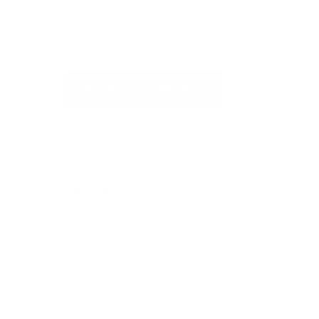
o per scriverci
RICHIESTA DI SUPPORTO
Articoli correlati
Shilajit+
Muscle Gainer
ESN Designer Whey Protein
Ultrapure L-Citrulline