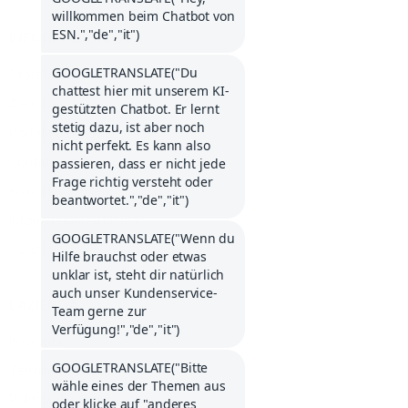
INFORMAZIONI SU
Storefinder
Area rivenditori
Portale dei servizi
Contattateci
Kölner Liste (Elenco di Colonia)
Informazioni su Klarna
Carriera
L'AZIENDA
Impronta
Termini e condizioni generali
Politica di cancellazione