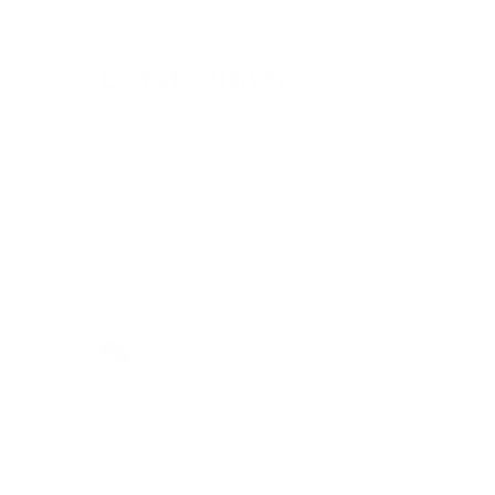
Assistenza ai clienti
È stato utile?
Sì
No
Utenti che ritengono sia utile: 3 su 6
Torna in alto
Hai altre domande?
Visitate il nostro centro self-
service per ottenere risposte
rapide alle domande più frequenti