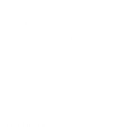
aiuta il corpo a gestire meglio lo stress e favorisce il
benessere generale. La
radice di maca
e l'
estratto di
fieno greco
sono noti da tempo per il loro ruolo
nell'energia, nella resistenza e nella rigenerazione. La
formula è completata da
shilajit
,
coleus forskohlii
e
l'oligoelemento
boro
, che completano in modo ottimale i
micronutrienti.
Il risultato è una
formula vegana in capsule ben studiata
che rafforza il benessere fisico e mentale in modo olistico,
indipendentemente dal fatto che ti alleni regolarmente,
abbia molto stress nella vita quotidiana o desideri
semplicemente mantenere il tuo equilibrio ormonale.
Conclusione