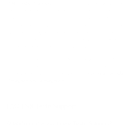
ESN Testo Support
è una combinazione sensata e
scientificamente fondata di micronutrienti ed estratti
vegetali. Lo zinco assicura un livello stabile di
testosterone, la vitamina D sostiene la funzione
muscolare, il magnesio aiuta a mantenere l'energia e la
concentrazione, il tutto integrato da sostanze vegetali
naturali che armonizzano il corpo e la mente.
Un prodotto per gli uomini che non vogliono lasciare al
caso le loro prestazioni, la loro salute e il loro equilibrio,
ma desiderano sostenerli attivamente,
con una formula
che agisce senza esagerare
.
FAQ ESN Testo Support
Quando dovrei assumere Testo Support?