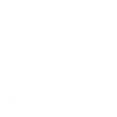
Spedizione e consegna
Rimborso e rimborso
Conto cliente
Per richieste di informazioni alla stampa
Testo Support
Moritz
8 mesi fa
Aggiornato