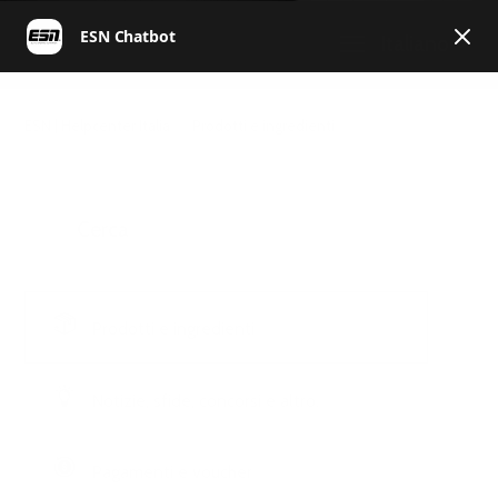
Italiano
ESN | Helpcenter Italia
Prodotti e ingredienti
Prodotti e ingredienti
Notizie, sfide, concorsi e altro.
Pagamenti e voucher