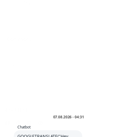
Basic Whey Protein
Commenti
0 commenti
Accedi
per aggiungere un commento.
SEGUITECI
* IVA inclusa più
Spedizione
.