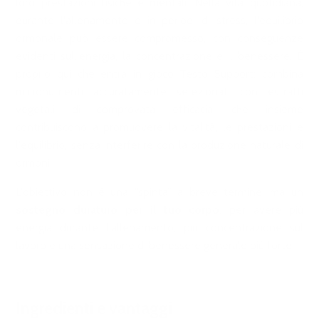
loro prestazioni fisiche e mentali. Nella vita quotidiana,
durante l'allenamento o in periodi di stress, l'equilibrio
ormonale può essere compromesso, con conseguenze
evidenti sull'energia, la concentrazione e il benessere. È
proprio qui che entra in gioco Testo Support: combina
micronutrienti accuratamente selezionati con estratti
vegetali di comprovata efficacia, che insieme
contribuiscono a promuovere la vitalità, le prestazioni e
l'equilibrio, senza interferire con la produzione naturale di
ormoni.
L'obiettivo non è una “spinta” a breve termine, ma un
sostegno duraturo per il tuo corpo
, per avere più
energia durante l'allenamento, più concentrazione sul
lavoro e una sensazione di benessere generale più forte.
Ingredienti e vantaggi