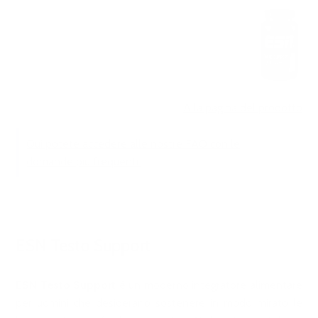
Alla pagina del prodotto
Qui potete accedere alle
nostre
FAQ con le
domande più frequenti.
ESN Testo Support
ESN Testo Support
è un moderno integratore alimentare
per uomini che desiderano sostenere in modo mirato le