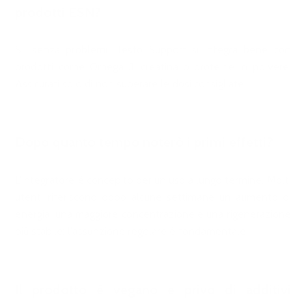
prodotti ESN?
Sì, senza problemi. Testo Support si integra bene con
prodotti come Omega 3, creatina o proteine in polvere.
Assicurati solo di non superare le dosi consigliate.
Dopo quanto tempo noterò i primi effetti?
L'integratore è concepito per un uso a lungo termine. Molti
utenti riferiscono dopo alcune settimane un aumento di
energia, una maggiore concentrazione e una rigenerazione
più stabile: l'assunzione regolare è fondamentale.
Il prodotto è vegano e privo di additivi