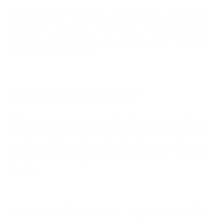
Preferibilmente ogni giorno con un pasto e acqua a
sufficienza. L'effetto si sviluppa nel tempo con
un'assunzione regolare: si tratta di costanza, non di un
effetto a breve termine.
A chi è adatto Testo Support?
Agli uomini che sono sottoposti a forti sollecitazioni fisiche
o mentali, che si allenano regolarmente o che desiderano
mantenere la loro vitalità in modo naturale, soprattutto in
periodi di forte stress, di scarso sonno o con l'avanzare
dell'età.
Posso combinare Testo Support con altri