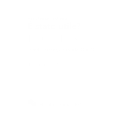
Assistenza ai clienti
È stato utile?
Sì
No
Utenti che ritengono sia utile: 22 su 37
Torna in alto
Hai altre domande?
Visitate il nostro centro self-
service per ottenere risposte