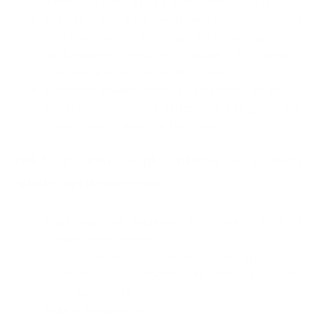
metabolismo dell'ATP per prestazioni durature.
Migliore equilibrio elettrolitico
: contrasta la
disidratazione e i crampi muscolari grazie a
un'idratazione cellulare ottimale. Il magnesio
contribuisce al normale equilibrio elettrolitico.
Eccellente biodisponibilità
: ogni forma di magnesio
è stata accuratamente selezionata per garantire il
massimo assorbimento ed efficacia.
Nel Magnesium Complex utilizziamo i seguenti
quattro tipi di magnesio:
Bisglicinato di magnesio
(600 mg - 20% di
magnesio elementare):
un composto di magnesio con glicina, un
amminoacido calmante che offre un'elevata
biodisponibilità.
Malato di magnesio