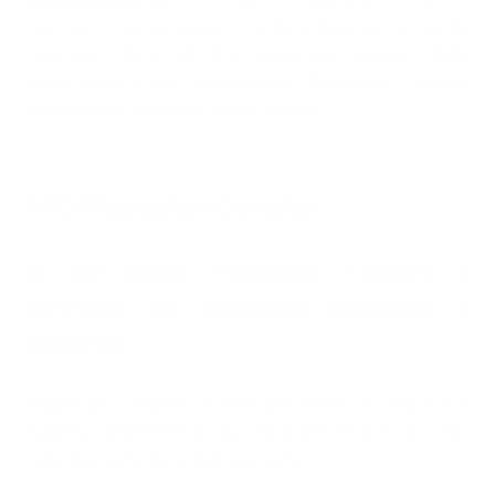
muscolare, può prevenire i crampi e favorisce la crescita
muscolare. Che si tratti di un allenamento intenso o della
preparazione a una competizione, Magnesium Complex
assicura che il tuo corpo sia ben nutrito.
FAQ Magnesium Complex
In che modo Magnesium Complex si
differenzia dai tradizionali integratori di
magnesio?
Magnesium Complex contiene una miscela di composti di
magnesio altamente biodisponibili, che vengono assorbiti
particolarmente bene dall'organismo.