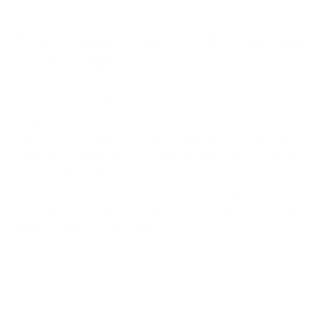
Posso assumere insieme il Magnesium
Complex e l'Athlete Stack?
L'assunzione combinata supera la quantità di assunzione
adeguata (Adequate Intake -
AI)
raccomandata dall'EFSA.
Pertanto, dovresti evitare l'assunzione combinata.
Tuttavia, in determinate circostanze (atleti professionisti e
aumento del fabbisogno di magnesio o carenza accertata),
potrebbero esserci casi isolati in cui un maggiore apporto
di magnesio potrebbe essere utile. Questo dovrebbe
essere chiarito con un medico.