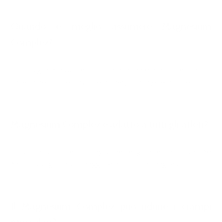
Quando è meglio assumere Magnesium
Complex?
Si consiglia di assumerlo prima di andare a dormire o dopo
l'allenamento, per favorire al meglio la rigenerazione.
Magnesium Complex è adatto a tutti gli atleti?
Sì, soprattutto per i bodybuilder e gli atleti di forza che
hanno bisogno di un maggiore apporto di magnesio.
Il Magnesium Complex può ridurre i crampi