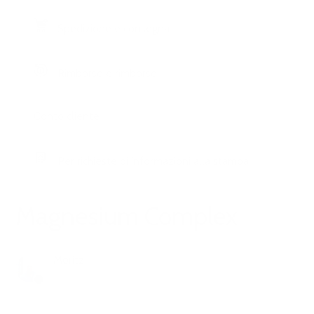
Spedizione e consegna
Rimborso e rimborso
Conto cliente
Per richieste di informazioni alla stampa
Magnesium Complex
Moritz
1 anno fa
Aggiornato