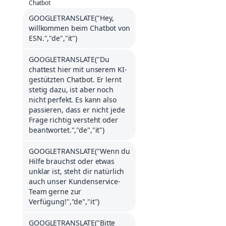
* IVA inclusa più
Spedizione
.
INFORMAZIONI SU
Storefinder
Area rivenditori
Portale dei servizi
Contattateci
Kölner Liste (Elenco di Colonia)
Informazioni su Klarna
Carriera
L'AZIENDA
Impronta
Termini e condizioni generali