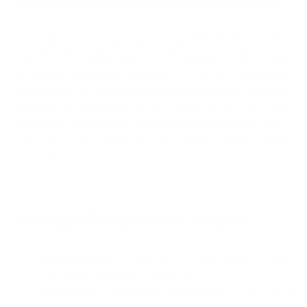
particolarmente adatto ai bodybuilder?
I bodybuilder sottopongono quotidianamente i loro
muscoli a forti sollecitazioni, il che aumenta il fabbisogno
di minerali essenziali. Magnesium Complex supporta in
modo mirato la
funzione muscolare
, previene
i crampi
e
favorisce la rigenerazione. La combinazione di diversi
composti di magnesio
ad alta
biodisponibilità
assicura
che il corpo possa assorbire e utilizzare il minerale in modo
ottimale.
Vantaggi di Magnesium Complex
Rigenerazione
: favorisce la riparazione dopo
sessioni di allenamento intense.
Produzione energetica ottimizzata
: favorisce il