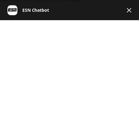
Italiano
ESN | Helpcenter Italia
Prodotti e ingredienti
Prodotti e ingredienti
Notizie, sfide, concorsi e altro.
Pagamenti e voucher