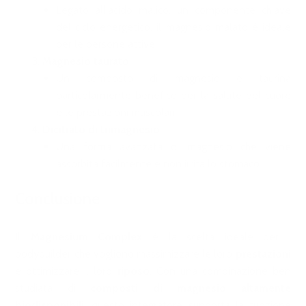
Legato all'acido malico, un componente chiave
del ciclo energetico, il magnesio malato è ideale
per le persone attive.
Magnesio taurato
Un composto di magnesio e taurina
particolarmente benefico per la salute del cuore
e le prestazioni muscolari.
Dicitrato di trimagnesio
Una forma avanzata di magnesio che viene
assorbita facilmente e non irrita lo stomaco.
Conclusione
Il
Magnesium Complex
è la scelta ideale per i
bodybuilder che vogliono massimizzare le loro
prestazioni
e ottimizzare il loro
riposo
. Con una combinazione ben
studiata di
composti di magnesio altamente
biodisponibili
, questo integratore supporta la funzione