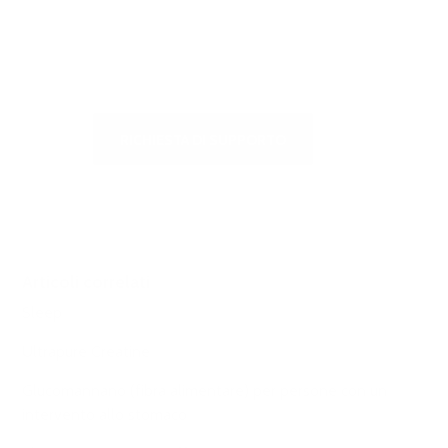
rapide alle domande più frequenti
o per scriverci
RICHIESTA DI SUPPORTO
Articoli correlati
Sleep
Ultrapure Creatine
Glucomannano (fibra alimentare) per persone con un
intervento allo stomaco