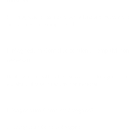
muscolari?
Sì, il magnesio è essenziale per la funzione muscolare e
aiuta a prevenire i crampi muscolari.
Il Magnesium Complex contiene riempitivi non
necessari?
No, il nostro prodotto si basa su composti di magnesio puri
e di alta qualità senza additivi non necessari.
Il Magnesium Complex è vegano?
Sì, il Magnesium Complex è vegano.