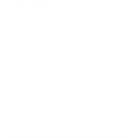
Informazioni generali
Il magnesio
è un
minerale
essenziale
indispensabile
per
numerosi processi corporei. Il magnesio svolge un ruolo
centrale soprattutto per i bodybuilder ambiziosi, poiché
contribuisce alla normale funzione muscolare, alla
sintesi
proteica
e alla rigenerazione. Il nostro nuovo
Magnesium
Complex
è stato sviluppato appositamente per gli atleti
per garantire un
apporto ottimale
di
forme di magnesio
altamente
biodisponibili
. Questa formula
innovativa
combina
quattro composti di magnesio
per supportare
in modo ottimale la produzione di energia, la
rigenerazione muscolare e i processi metabolici.
Cosa rende il Magnesium Complex