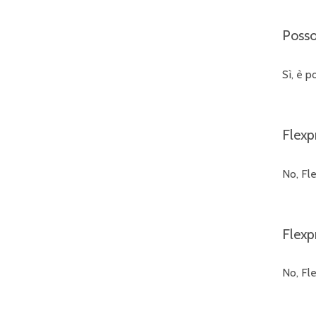
Posso
Sì, è p
Flexp
No, Fl
Flexpr
No, Fle