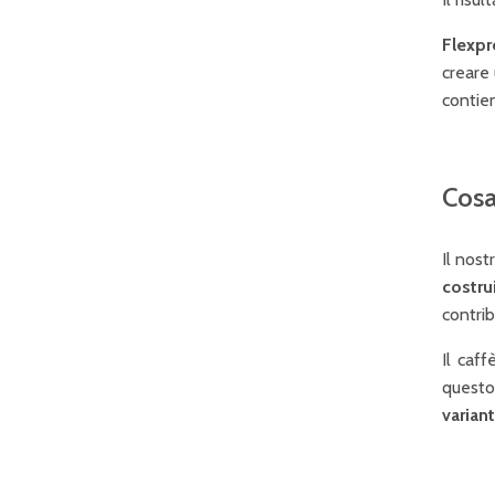
Flexpr
creare
contien
Cosa
Il nos
costru
contrib
Il caf
questo 
varian