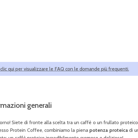
 clic qui per visualizzare le FAQ con le domande più frequenti.
rmazioni generali
rno! Siete di fronte alla scelta tra un caffè o un frullato prote
esso Protein Coffee, combiniamo la piena
potenza proteica
di un
ltato: un caffè proteico incredibilmente cremoso e delizioso!