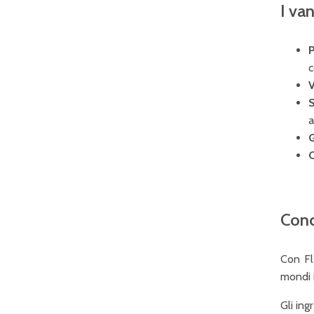
I van
P
c
V
S
a
G
C
Conc
Con Fl
mondi i
Gli ing