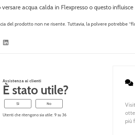
 versare acqua calda in Flexpresso o questo influisce s
acia del prodotto non ne risente. Tuttavia, la polvere potrebbe “flo
Assistenza ai clienti
È stato utile?
Sì
No
Visi
otte
Utenti che ritengono sia utile: 9 su 36
più 