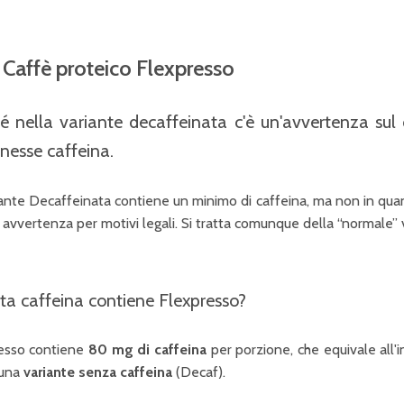
Caffè proteico Flexpresso
é nella variante decaffeinata c'è un'avvertenza su
nesse caffeina.
ante Decaffeinata contiene un minimo di caffeina, ma non in quantit
avvertenza per motivi legali. Si tratta comunque della “normale”
a caffeina contiene Flexpresso?
esso contiene
80 mg di caffeina
per porzione, che equivale all'i
 una
variante
senza caffeina
(Decaf).