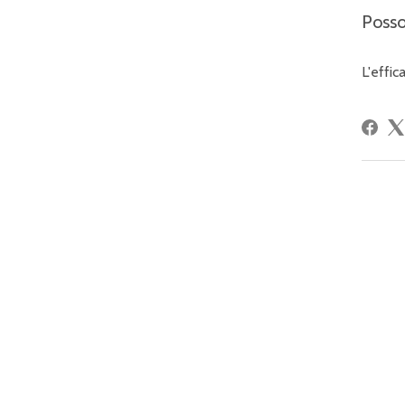
Posso
L'effic