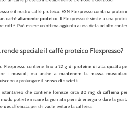
esso
è il nostro caffè proteico. ESN Flexpresso combina proteine 
 un
caffè altamente proteico
. Il Flexpresso è simile a una prote
e caffè. Può essere un'ottima aggiunta a una dieta ad alto conten
 rende speciale il caffè proteico Flexpresso?
tro Flexpresso contiene fino a
22 g di proteine di alta qualità
per
ire i muscoli
, ma anche a
mantenere la massa muscolar
uiscono a prolungare il
senso di sazietà
.
fè istantaneo che contiene fornisce circa
80 mg di caffeina
per
modo potrete iniziare la giornata pieni di energia o dare la gius
te
decaffeinata
per chi vuole evitare la caffeina.