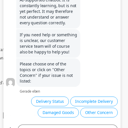
tation
ivraison
d'alerte