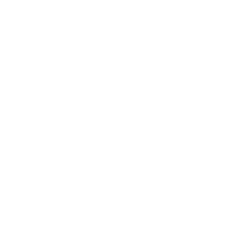
.
SOLICITAR AYUDA
SÍGUENOS EN
* IVA incluido más
Envío
.
INFORMACIÓN SOBRE
Storefinder