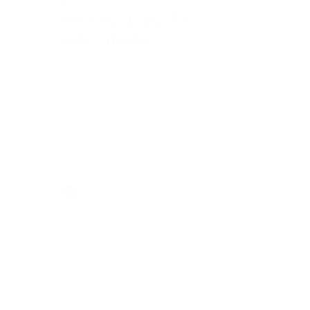
una respuesta
adecuada?
Encuentra tu respuesta en tan solo
unos clics o ponte en contacto con
nosotros para obtener más ayuda.
Obtenga ayuda
Utiliza nuestro Centro de Ayuda
para obtener respuestas rápidas a
las preguntas más frecuentes o
para escribirnos