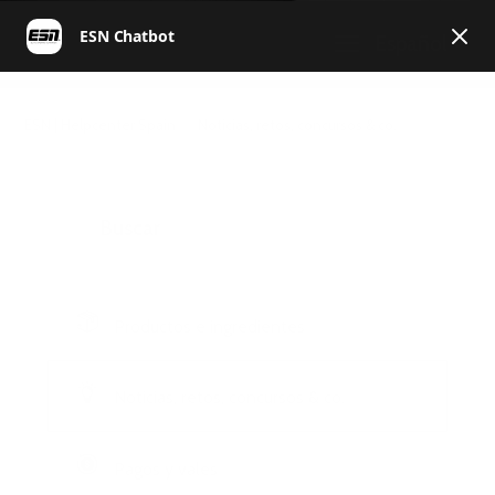
Español
ESN | Helpcenter Spain
Noticias, retos, concursos & co.
Productos e ingredientes
Noticias, retos, concursos & co.
Pagos y vales