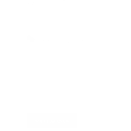
Regresar al inicio
¿Tiene más preguntas?
Visite nuestro centro de
autoservicio para obtener
respuestas rápidas a las
preguntas más frecuentes o para
escribirnos
SOLICITAR AYUDA