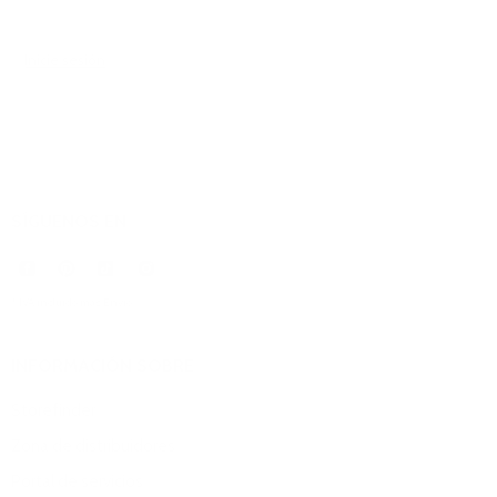
Inicie sesión
para dejar un comentario.
SÍGUENOS EN
* IVA incluido más
Envío
.
INFORMACIÓN SOBRE
Storefinder
Zona de distribuidores
Portal de servicios