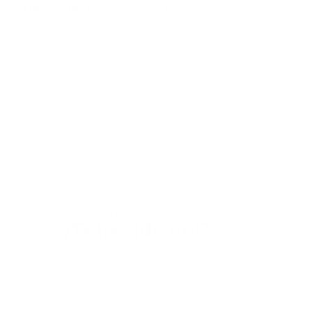
¿Tiene efectos secundarios?
Si se respeta la dosis recomendada, el producto se tolera
bien. Si tienes dudas o estás tomando medicamentos,
consulta con un profesional sanitario antes de tomarlo.
Atención al cliente
¿Te ha sido útil?
Sí
No
Usuarios a los que les pareció útil: 0 de 0