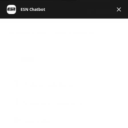
Español
ESN | Helpcenter Spain
Productos e ingredientes
Productos e ingredientes
Noticias, retos, concursos & co.
Pagos y vales