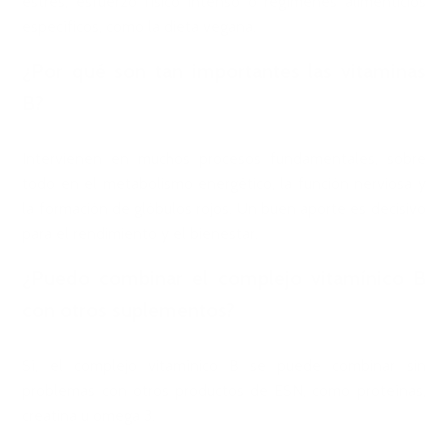
estrés, esfuerzo físico intenso o regímenes alimenticios
específicos, como la dieta vegana.
¿Por qué son tan importantes las vitaminas
B?
Intervienen en muchos procesos fundamentales, sobre
todo en el metabolismo energético, la función nerviosa y
la formación de glóbulos rojos. Un buen aporte es decisivo
para el rendimiento y el bienestar.
¿Puedo combinar el complejo vitamínico B
con otros suplementos?
Sí, el complejo vitamínico B se puede combinar sin
problemas con otros productos de ESN, como proteínas,
creatina u omega 3.