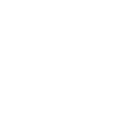
de glóbulos rojos. Las necesidades pueden aumentar
especialmente en el día a día, en situaciones de estrés o
durante un esfuerzo físico intenso.
Con solo una cápsula al día, el Vitamin B-Complex ofrece
una forma sencilla de garantizar el aporte diario y cubrir de
forma específica posibles carencias nutricionales. Un
aporte suficiente puede ser decisivo, especialmente para
personas activas, deportistas o incluso personas con
regímenes alimenticios especiales, como una dieta
vegana.
Ingredientes y beneficios
El Complejo de Vitaminas B de ESN combina las ocho
vitaminas B en una dosis cuidadosamente equilibrada y las
complementa con colina y mio-inositol. Juntos, estos