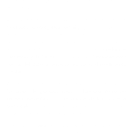
nutrientes contribuyen a apoyar funciones fundamentales
del organismo.
Varias vitaminas B contribuyen de manera importante al
metabolismo energético normal
y ayudan a convertir los
alimentos en energía de forma eficiente, un factor
decisivo para el rendimiento en el entrenamiento y en la
vida cotidiana. Al mismo tiempo, contribuyen a
reducir el
cansancio y la fatiga
y favorecen el
funcionamiento
normal del sistema nervioso, así como el rendimiento
mental
.
Además, las vitaminas B desempeñan un papel en la
formación de glóbulos rojos
, el
funcionamiento del
sistema inmunitario
y la
regulación de los procesos
hormonales
. La piel, el cabello y el metabolismo también
se benefician de un aporte suficiente.
El aporte de
colina
favorece el metabolismo de las grasas