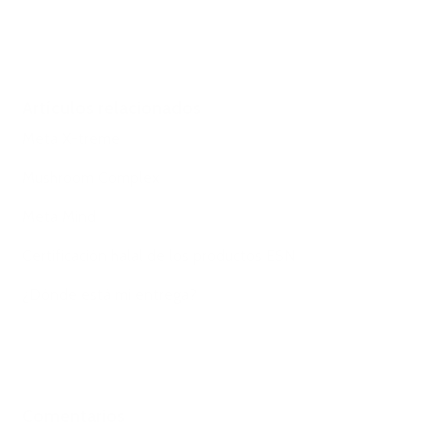
Artículos relacionados
Meta X-treme
Mushroom Complex
Meta Mind
Certificación halal de los productos ESN
¿Dónde está mi entrega?
Comentarios
0 comentarios