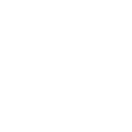
rendimiento, están sometidas a estrés o desean optimizar
su aporte básico:
sencillo, bien pensado y útil para el
uso diario.
Preguntas frecuentes
¿Cuándo debo tomar el Vitamin B-Complex?
Lo mejor es tomarlo a diario con una comida y con
suficiente agua. De este modo, el producto se integra sin
problemas en tu rutina.
¿Para quién es adecuado el Vitamin B-
Complex?
Para todas aquellas personas que deseen garantizar su
aporte de vitaminas B, especialmente en situaciones de