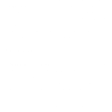
y el funcionamiento normal del hígado, mientras que el
mioinositol
, como sustancia similar a una vitamina,
acompaña procesos importantes en el metabolismo
celular. El resultado es una fórmula integral que va más
allá del aporte clásico de vitaminas del grupo B y apoya al
organismo en diversos ámbitos, desde la energía y el
sistema nervioso hasta el bienestar general.
Conclusión
ESN Vitamin B-Complex
es una forma sencilla y eficaz de
garantizar el aporte diario de vitaminas del grupo B. La
combinación de todas las vitaminas B esenciales,
complementada con colina y mioinositol, favorece la
energía, la concentración y la vitalidad general en el día a
día.
Ideal para todas aquellas personas que tienen un alto