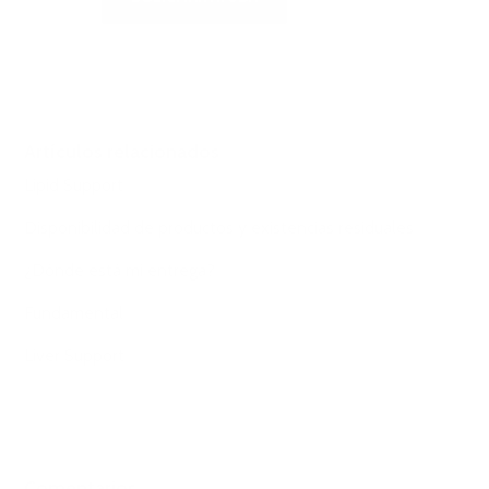
Artículos relacionados
Lipid Support
Disponibilidad de productos y existencias residuales
¿Dónde está mi entrega?
Fundamental
Liver Support
Comentarios