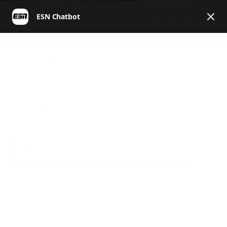
Español
ESN | Helpcenter Spain
Productos e ingredientes
Productos e ingredientes
Noticias, retos, concursos & co.
Pagos y vales