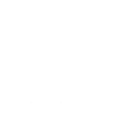
¿Puedo combinar ESN Heart Support con otros
productos?
Sí, ESN Heart se puede combinar sin problemas con otros
productos de la gama ESN, como ESN Lipid.
Atención al cliente
¿Te ha sido útil?
Sí
No
Usuarios a los que les pareció útil: 0 de 2