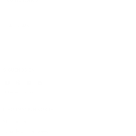
0 comentarios
Inicie sesión
para dejar un comentario.
SÍGUENOS EN
* IVA incluido más
Envío
.
INFORMACIÓN SOBRE
Storefinder
Zona de distribuidores