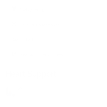
Envío y entrega
Devolución y reembolso
Cuenta cliente
Para información de prensa
Heart Support
Moritz
hace 1 año
Actualización