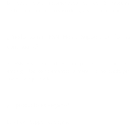
La dosis diaria recomendada es de 2 cápsulas,
preferiblemente con un vaso de agua y con una comida.
¿Puedo tomar ESN Heart Support de forma
continuada?
Sí, ESN Heart Support es apto para el uso diario. Sin
embargo, los complementos alimenticios no sustituyen
una dieta equilibrada.
¿El producto es vegano?
ESN Heart Support es vegano.