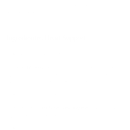
con suficiente líquido. No se debe superar la dosis diaria
recomendada.
Ingredientes Heart Support
Extracto de remolacha
Contiene
nitratos
de forma natural. La remolacha es un
ingrediente muy utilizado en la nutrición deportiva,
especialmente en el ámbito del rendimiento físico.
Extracto de granada
Estandarizado al
40 % de punicalaginas
, que pertenecen
al grupo de los polifenoles.
Ubiquinol