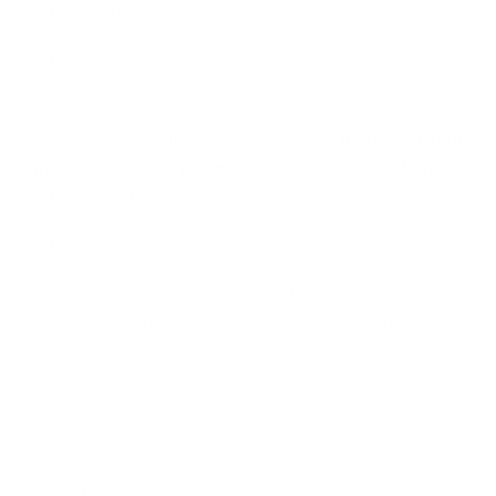
natto
, soja fermentada.
Selenio
Según la declaración de propiedades saludables,
contribuye al
funcionamiento normal del sistema
inmunitario
y a la
protección de las células frente al
estrés oxidativo
.
Piridoxal-5-fosfato
Forma activa de la
vitamina B6
, interviene en el
metabolismo energético y en el funcionamiento normal
del sistema inmunitario.
Extracto de naranja amarga