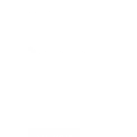
Regresar al inicio
¿Tiene más preguntas?
Visite nuestro centro de
autoservicio para obtener
respuestas rápidas a las
preguntas más frecuentes o para
escribirnos
SOLICITAR AYUDA