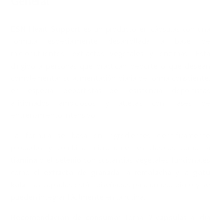
General
ESN Heart Support
es un producto en cápsulas con una
fórmula especialmente desarrollada a base de
micronutrientes, extractos vegetales y enzimas. Está
dirigido a personas que practican deporte o que desean
complementar su alimentación diaria de forma consciente,
en especial deportistas de resistencia, deportistas
aficionados ambiciosos y atletas con fases de
entrenamiento intensivo.
La fórmula se basa en ingredientes científicamente
probados y combina micronutrientes clásicos como la
tiamina
o el
selenio
con sustancias vegetales funcionales
como el
extracto de granada
, la
remolacha
y la
gotu
kola
. Las cápsulas están diseñadas para un uso diario y se
pueden integrar fácilmente en la rutina.
Recomendación de consumo:
Tomar
2 cápsulas
al día