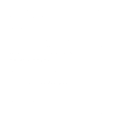
Forma redox activa de la coenzima Q10, que interviene en
diversos procesos metabólicos.
Tiamina
Según la declaración de propiedades saludables, la tiamina
(vitamina B1) contribuye al funcionamiento normal del
corazón
y del
sistema nervioso
, así como al
metabolismo energético
normal.
Extracto de centella asiática
Se obtiene de la
Centella asiatica
, una planta conocida en
la tradición ayurvédica.
Nattokinasa
Enzima basada en la fermentación que se obtiene del