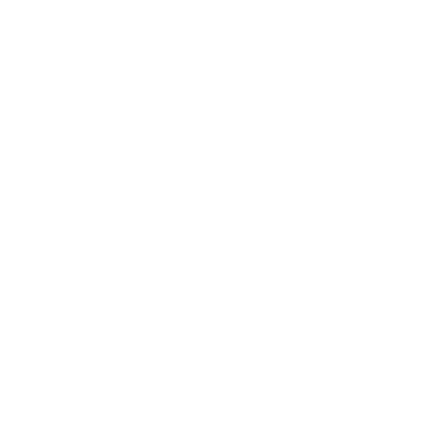
La barrita Designer Vegan Bar
no contiene
azúcares
añadidos ni grasa de palma, pero sí
la friolera de 13 g
de
proteínas vegetales
por cada 55 g de barrita. Esto la
convierte en el tentempié ideal para deportistas,
personas preocupadas por la nutrición y cualquiera que
desee algo dulce,
sin ingredientes de origen animal
.
Con un centro cremoso hecho de un relleno puramente
vegetal que se deshace en la boca, una cobertura de
chocolate vegano de alta calidad y una cubierta crujiente,
la
barrita vegana Designer Bar
ofrece una experiencia de
sabor incomparable.
Y lo mejor es que proporciona a tu cuerpo valiosas
proteínas vegetales
de una forma compacta, sencilla y
deliciosa
, perfecta para tomar sobre la marcha
, después
de entrenar o cuando tengas hambre.
Importante:
Los complementos alimenticios son sólo un