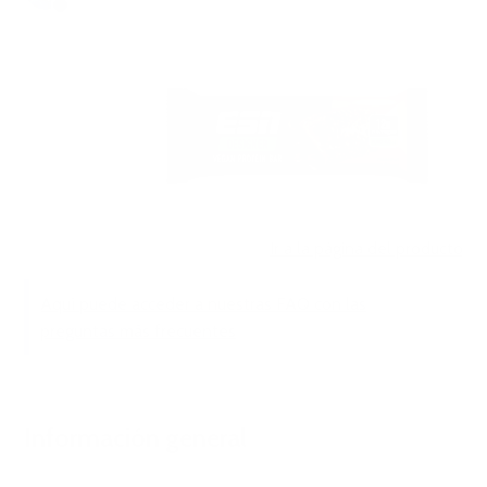
hace 1 año
Actualización
Ir a la página del producto
Aquí puede acceder a nuestras FAQ con las
preguntas más frecuentes
Información general