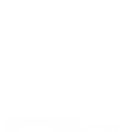
Un tentempié ideal para cualquier ocasión
Materias primas de alta calidad
Músculos y salud
Las barritas veganas Designer Bars tienen un alto
contenido en proteínas. Éstas contribuyen al aumento de
la masa muscular, al mantenimiento de la masa muscular y
al mantenimiento de unos huesos normales.
Las barritas veganas Designer Bars le ayudan a cubrir sus
necesidades diarias de proteínas y a absorber las
proteínas que su cuerpo necesita.