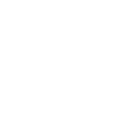
Inicie sesión
para dejar un comentario.
SÍGUENOS EN
* IVA incluido más
Envío
.
INFORMACIÓN SOBRE
Storefinder
Zona de distribuidores
Portal de servicios