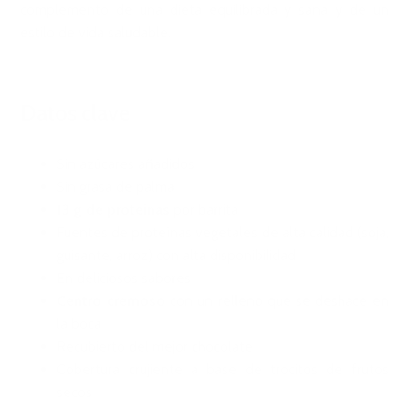
complemento de una dieta equilibrada y sana y de un
estilo de vida saludable.
Datos clave
Sin azúcares añadidos
Sin grasa de palma
13 g de proteínas
por barrita
Fuentes de proteínas vegetales de alta calidad (soja,
guisante, arroz) con alta disponibilidad
En deliciosos sabores
Centro cremoso
con un relleno que se deshace en
la boca
Recubierto del mejor chocolate
Cobertura crujiente a base de trocitos de frutos
secos