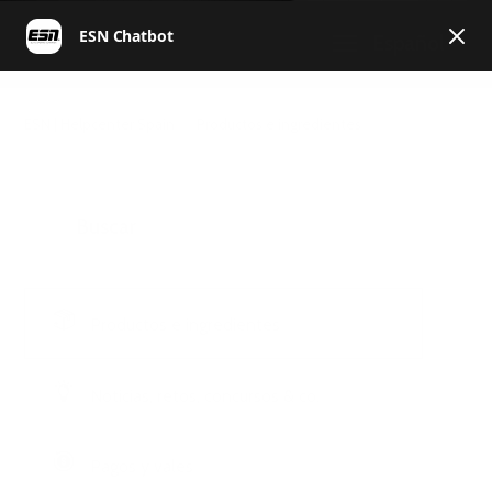
Español
ESN | Helpcenter Spain
Productos e ingredientes
Productos e ingredientes
Noticias, retos, concursos & co.
Pagos y vales