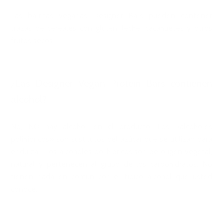
Las barritas veganas Designer Bars pueden contener
trazas de cereales con gluten, leche, cacahuetes y otros
frutos secos.
¿Las Designer Vegan Protein Bars contienen
alcohol?
No, NO hay alcohol en el producto. Los «alcoholes
polihídricos» son sustitutos del azúcar que se utilizan para
endulzar. Los alcoholes polihídricos son de origen vegetal,
natural y pertenecen al grupo de los carbohidratos. No
tienen nada en común con el típico alcohol que usted
conoce.