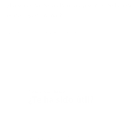
¿La glicerina de las Barritas Veganas de Diseño
es de origen animal?
No, la glicerina no es de origen animal.
Atención al cliente
¿Te ha sido útil?
Sí
No
Usuarios a los que les pareció útil: 5 de 22
Regresar al inicio