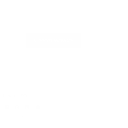
häufigsten gestellten Fragen zu
erhalten oder uns zu schreiben
SUPPORT ANFRAGEN
FOLGE UNS
* inkl. MwSt. zzgl.
Versand
.