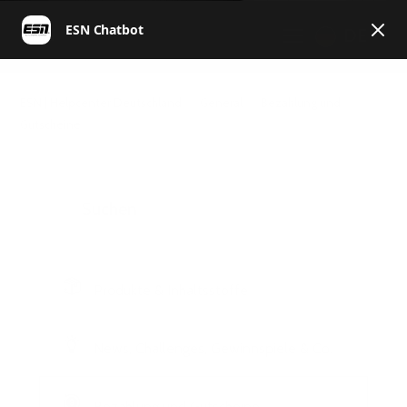
DE
ESN | Helpcenter Deutschland
General
Bezahlung und
Gutscheine
Produkte & Inhaltsstoffe
News, Challenges, Gewinnspiele & Co.
Bezahlung und Gutscheine