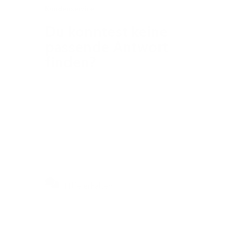
Kundenservice
Du konntest keine
passende Antwort
finden?
Finde deine Antwort in wenigen
Klicks oder melde dich bei uns für
weiteren Support.
Hilfe erhalten
Nutze unser Helpcenter, um
schnelle Antworten auf die