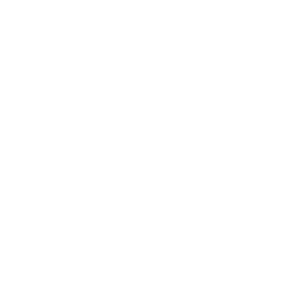
Ich habe meinen Gutscheincode während des
Bestellvorgangs vergessen, kann er nachträglich eingelöst
werden?
Ich kann meine Bestellung im Kundenkonto nicht
finden
Gibt es ESN Geschenkgutscheine?
Wie kann ich einen Gutscheincode einlösen?
Wie erhalte ich meine Rechnung?
Wie kann ich bei ESN bezahlen?