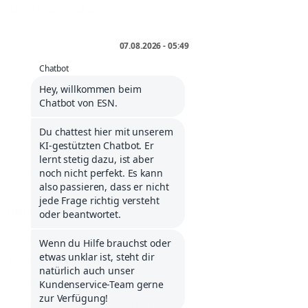
INFORMATIONEN
Storefinder
Händlerbereich
Service Portal
Kontakt
Kölner Liste
Infos über Klarna
Karriere
UNTERNEHMEN
Impressum
Allg. Geschäftsbedingungen
Widerrufsbelehrung
Versandkosten, Zahlung und Lieferung