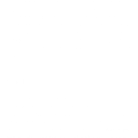
przyjmowana z co najmniej 1-2 szklankami wody. Ze
względu na właściwości pęczniejące proszku,
przyjmowanie go w postaci kapsułek może być
problematyczne, ponieważ kapsułki mogą nie rozpadać się
w żołądku na czas, co powoduje opóźnione pęcznienie.
Dlatego też często zaleca się przyjmowanie
glukomannanu w postaci proszku, rozpuszczonego w
wystarczającej ilości płynu.
Wnioski
Przyjmowanie glukomannanu po zmniejszeniu żołądka
może być bezpieczne, jeśli przyjmowana jest odpowiednia
dawka i spożywana jest wystarczająca ilość płynów, a
nawet może oferować korzyści, takie jak zwiększona
sytość i zapobieganie zespołowi dumpingu.
Ważne jest
jednak, aby monitorować indywidualną tolerancję i