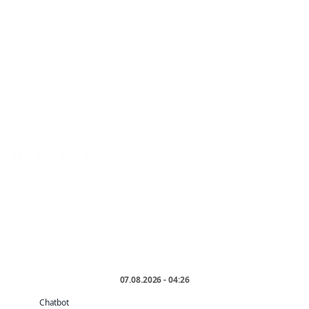
Zaloguj się
, aby dodać komentarz.
ŚLEDŹ NAS
* z VAT plus
Wysyłka
.
INFORMACJE NA TEMAT
Storefinder
Obszar dealera
Portal usług