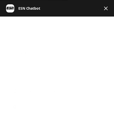
Polski
ESN | Helpcenter Polska
Produkty i składniki
Produkty i składniki
Aktualności, wyzwania, konkursy i inne.
Płatności i vouchery