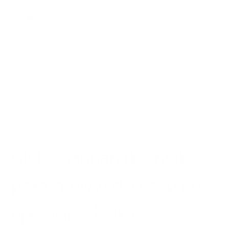
Wysyłka i dostawa
Zwrot i refundacja
Konto klienta
Zapytania prasowe
Glukomannan (błonnik
pokarmowy) dla osób po
operacji żołądka