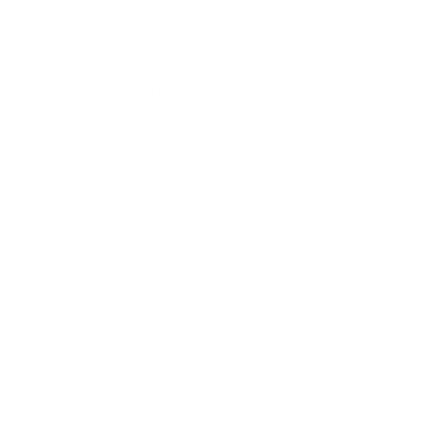
Powiązane artykuły
Magnesium Complex
Flexpresso Vegan Protein Coffee
Basic Whey Protein
Flexpresso Protein Coffee
Diet Support 2.0
Komentarze
Komentarze: 0