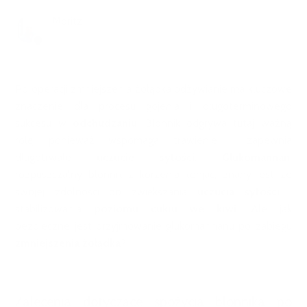
Moritz
1 rok temu
Zaktualizowano
Po operacji zmniejszenia żołądka odżywianie ma kluczowe
znaczenie dla procesu gojenia i długoterminowego
sukcesu w
odchudzaniu
. Błonnik odgrywa tutaj ważną
rolę, ponieważ wspomaga trawienie i zapewnia
długotrwałe
uczucie sytości
.
Glukomannan
,
rozpuszczalny błonnik z korzenia konjac, znany jest ze
swojej zdolności do zwiększania
uczucia sytości
i
stabilizowania
poziomu cukru we krwi
. Ale jak
bezpieczne jest przyjmowanie glukomannanu po zabiegu
zmniejszenia żołądka
?
Zalecenia dotyczące spożycia błonnika po