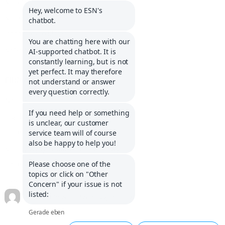
Kontakt
Kölner Liste (Lista Kolonii)
Informacje o Klarna
Kariera
FIRMA
Nadruk
Ogólne warunki handlowe
Polityka anulowania
Koszty wysyłki, płatności i dostawy
Polityka prywatności
Deklaracja plików cookie
Rozporządzenie w sprawie sygnalistów