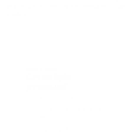
skonsultować się z lekarzem lub dietetykiem w razie
wątpliwości.
Wsparcie klienta
Czy to było
pomocne?
Tak
Nie
Liczba użytkowników, którzy uważają ten artykuł
za przydatny: 21 z 21
Wróć do początku