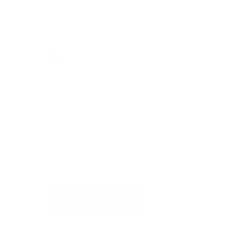
Masz więcej pytań?
Odwiedź nasze centrum
samoobsługowe, aby uzyskać
szybkie odpowiedzi na najczęściej
zadawane pytania lub napisz do
nas
ZAPYTAJ O WSPARCIE