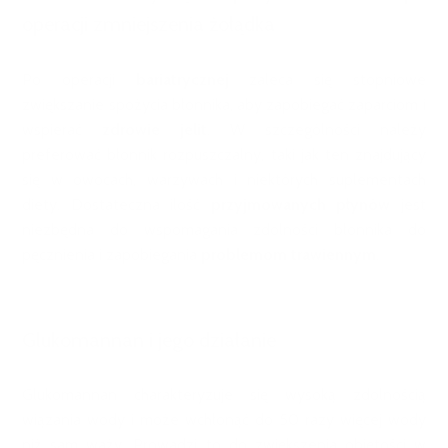
operacji zmniejszenia żołądka
Po operacji
bariatrycznej
zaleca się stopniowe
zwiększanie spożycia błonnika, aby zapobiegać zaparciom i
wspierać
zdrowie jelit
. W szczególności należy
preferować błonnik rozpuszczalny, taki jak ten znajdujący
się w owocach, warzywach i niektórych suplementach
diety. Dostateczna ilość
przyjmowanych płynów
jest
niezbędna do wspomagania zdolności błonnika do
pęcznienia i zapobiegania
problemom trawiennym
.
Glukomannan i jego działanie
Glukomannan charakteryzuje się wysoką zdolnością
wiązania wody i może wchłonąć do 50 razy więcej wody
niż sam waży. Prowadzi to do zwiększenia objętości w