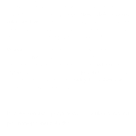
żołądku, co zwiększa uczucie sytości. Glukomannan może
również pomóc zmniejszyć
poposiłkowe skoki poziomu
cukru we krwi
, co może być szczególnie korzystne dla
pacjentów, którzy przeszli operację żołądka.
(https://pmc.ncbi.nlm.nih.gov/articles/PMC1433766/
)
Obawa
, że glukomannan może powodować rozdęcie
żołądka,
nie
wynika z glukomannanu, który
najprawdopodobniej powoduje uczucie
sytości
, ale z
szybko
zwiększającej się ilości
jedzenia
. Ponadto w
praktyce nie obserwujemy
żadnych problemów
z
trawieniem u takich pacjentów.
Bezpieczeństwo przyjmowania glukomannanu
po zmniejszeniu żołądka