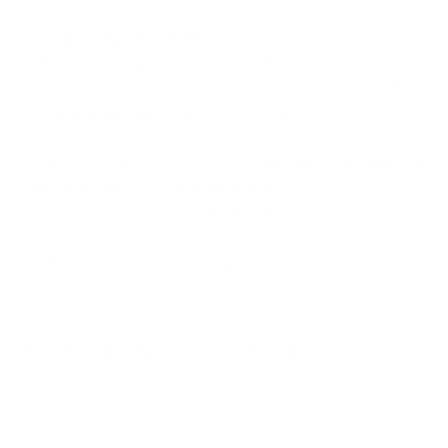
Badania wykazały, że przyjmowanie glukomannanu może
mieć
pozytywne skutki
u pacjentów, którzy przeszli
operację bariatryczną, na przykład w zapobieganiu
zespołowi dumpingu. Zaleca się jednak ostrożność:
Przy
niewystarczającym spożyciu płynów
glukomannan
może prowadzić do zaparć, a nawet niedrożności jelit.
Dlatego ważne jest, aby
zawsze przyjmować
glukomannan z wystarczającą ilością wody
. Ma to
jednak zastosowanie
niezależnie
od procedury
bariatrycznej. Ogólnie rzecz biorąc, należy zawsze
zapewnić wystarczające spożycie płynów.
Dawkowanie i postać dawkowania
Zalecana dawka glukomannanu wynosi często około 1
grama na porcję, przy czym każda dawka powinna być