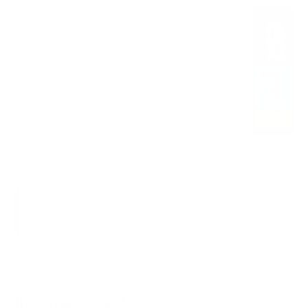
Do strony produktu
Kliknij tutaj, aby zobaczyć FAQ z najczęściej
zadawanymi pytaniami
Informacje ogólne