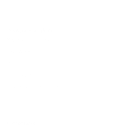
Powiązane artykuły
Magnesium Complex
Basic Whey Protein
Dzieci i ESN
Crank Olympia 2.0
Flexpresso Protein Coffee
Komentarze
Komentarze: 0