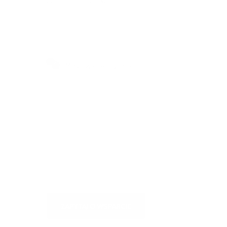
Wróć do początku
Masz więcej pytań?
Odwiedź nasze centrum
samoobsługowe, aby uzyskać
szybkie odpowiedzi na najczęściej
zadawane pytania lub napisz do
nas
ZAPYTAJ O WSPARCIE