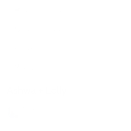
Wysyłka i dostawa
Zwrot i refundacja
Konto klienta
Zapytania prasowe
Ashwa + Lolly
Moritz
1 rok temu
Zaktualizowano