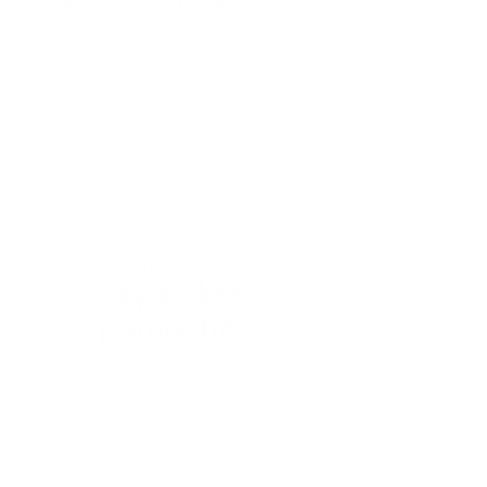
Ile kalorii zawiera lizak?
Jeden lizak zawiera 14 kcal.
Wsparcie klienta
Czy to było
pomocne?
Tak
Nie
Liczba użytkowników, którzy uważają ten artykuł
za przydatny: 3 z 4