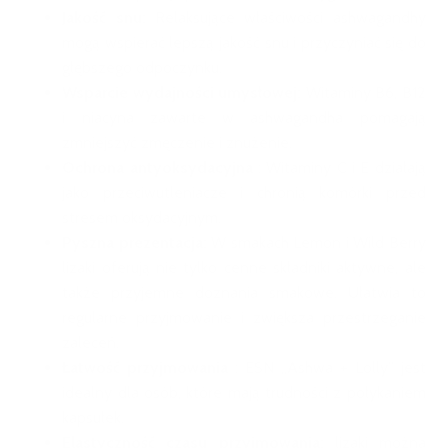
Jakość snu:
Relaksujące właściwości ashwagandhy
mogą wspierać lepszą jakość snu i przyczyniać się do
głębszego odpoczynku.
Wsparcie wydajności umysłowej:
Witaminy B6, B12
i niacyna zawarte w ashwagandha pomagają
zmniejszyć zmęczenie i znużenie.
Ochrona antyoksydacyjna
: Witaminy C i E działają
jako przeciwutleniacze i chronią komórki przed
stresem oksydacyjnym.
Pyszna prezentacja:
W smakach Lemon i Wild Berry
lizaki oferują nie tylko cenne składniki aktywne, ale
także przyjemne doznania smakowe. Ułatwia to
regularne przyjmowanie i zwiększa przestrzeganie
zaleceń.
Łatwość przyjmowania
: ESN „Ashwa + Lolly” jest
idealny dla osób, które mają trudności z połykaniem
kapsułek.
Elastyczność czasu przyjmowania:
lizaki można