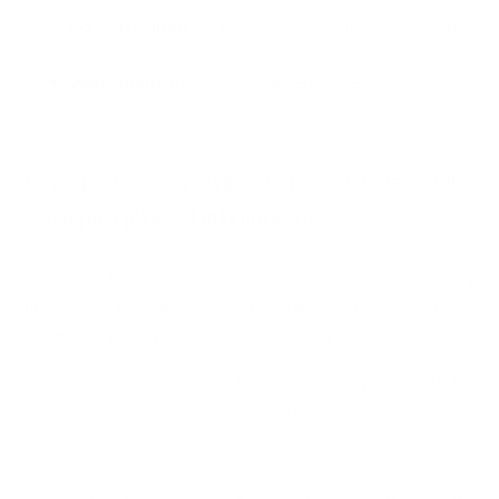
Po treningu:
Aby potencjalnie wspomóc
regenerację.
Wieczorem
: Aby promować lepszy sen.
Czy podczas przyjmowania ashwagandhy
występują jakieś skutki uboczne?
Ashwagandha jest ogólnie dobrze tolerowana. Efekty
uboczne rzadko występują przy dawce 300 mg KSM-66,
dlatego używamy opatentowanej formy.
W pojedynczych przypadkach mogą wystąpić lekkie
dolegliwości żołądkowe lub zawroty głowy.