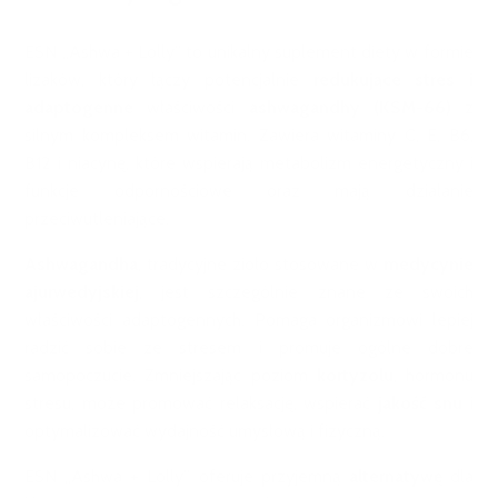
ESN „Ashwa + Lolly” to unikalny suplement diety w formie
lizaków, który łączy potencjalnie
redukujące stres i
adaptogenne
właściwości
ashwagandhy (KSM-66)
z
silnym kompleksem witamin. Zawiera witaminy C, E, B6,
B12 i niacynę, które wspierają metabolizm energetyczny i
funkcje odpornościowe oraz mają działanie
przeciwutleniające.
Ashwagandha
, tradycyjne zioło stosowane w
medycynie
ajurwedyjskiej
, jest szczególnie znane ze swoich
właściwości adaptogennych. Pomaga organizmowi lepiej
radzić sobie ze stresem i promuje ogólne dobre
samopoczucie. Zmniejszając poziom
kortyzolu
, hormonu
stresu, może promować relaksację, wspierać
jakość snu
i
optymalizować wydajność umysłową i fizyczną.
ESN „Ashwa + Lolly” oferuje przyjemną
alternatywę
dla