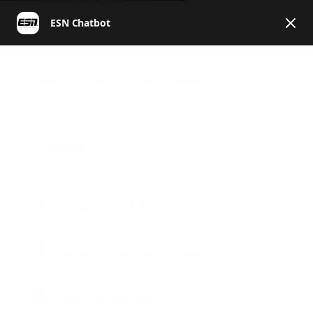
Polski
ESN | Helpcenter Polska
Produkty i składniki
Produkty i składniki
Aktualności, wyzwania, konkursy i inne.
Płatności i vouchery