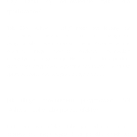
Czy lizaki są odpowiednie tylko dla
sportowców?
Tak, ESN „Ashwa + Lolly” może być idealny dla
sportowców, ponieważ wykazano, że ashwagandha
zwiększa siłę i wytrzymałość mięśni. Zawarte w niej
witaminy mogą również wspierać metabolizm
energetyczny i regenerację. Nie jest to jednak produkt,
który mogą przyjmować wyłącznie sportowcy. Nie musisz
uprawiać sportu, aby korzystać z tego produktu.
Jak długo powinienem przyjmować ESN
„Ashwa + Lolly”, aby poczuć efekty?
Krótkoterminowe efekty, takie jak redukcja stresu i
poprawa snu, mogą wystąpić już po kilku dniach lub