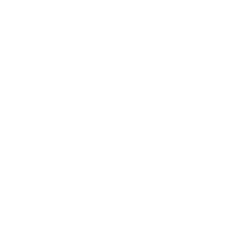
przyjmować o różnych porach dnia, w zależności od
pożądanego efektu:
Rano
dla poprawy energii i koncentracji.
Po treningu
w celu optymalnej regeneracji i
powrotu do zdrowia.
Wieczorem
w celu zapewnienia spokojnego snu.
FAQ Ashwa + Lolly
Ile miligramów ashwagandhy zawiera lizak?
Każdy lizak zawiera 300 mg ekstraktu z ashwagandhy w
jakości KSM-66, dawkę uznawaną za naukowo skuteczną.