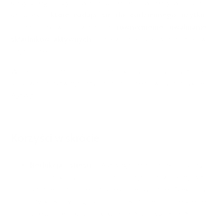
klasycznego przyjmowania suplementów diety w postaci
kapsułek
, które nadają się do codziennego użytku
.
Forma lizaków pozwala na
równomierne uwalnianie
składników aktywnych
i zapewnia lepsze wchłanianie w
organizmie.
Więcej informacji na temat korzyści płynących ze
stosowania ashwagandhy można znaleźć w tym artykule:
Ashwa+
Korzyści w skrócie
Redukcja stresu:
Ashwagandha może obniżyć
poziom kortyzolu i pomóc organizmowi reagować
bardziej odpornie na stresujące sytuacje. Niektórzy
użytkownicy zgłaszają zauważalne zmniejszenie
stresu i niepokoju po kilku dniach lub tygodniach.