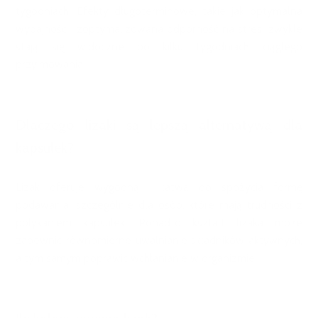
tygodniach. Efekty długoterminowe, takie jak optymalna
wydajność i zoptymalizowana odporność na stres, zwykle
stają się widoczne po kilku tygodniach ciągłego
przyjmowania.
Dlaczego lizaki są lepszą alternatywą dla
kapsułek?
Lizak oferuje wygodną i łatwą do spożycia formę
podawania, szczególnie dla osób, które mają trudności z
połykaniem kapsułek. Ponadto kształt lizaka może
zapewnić równomierne uwalnianie składników aktywnych,
a tym samym poprawić wchłanianie w organizmie.