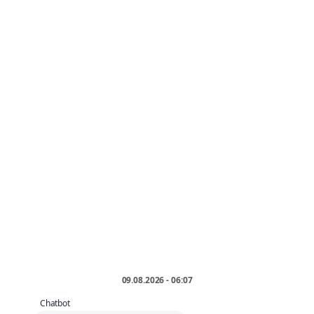
Kontakt
Kölner Liste (Lista Kolonii)
Informacje o Klarna
Kariera
FIRMA
Nadruk
Ogólne warunki handlowe
Polityka anulowania
Koszty wysyłki, płatności i dostawy
Polityka prywatności
Deklaracja plików cookie
Rozporządzenie w sprawie sygnalistów