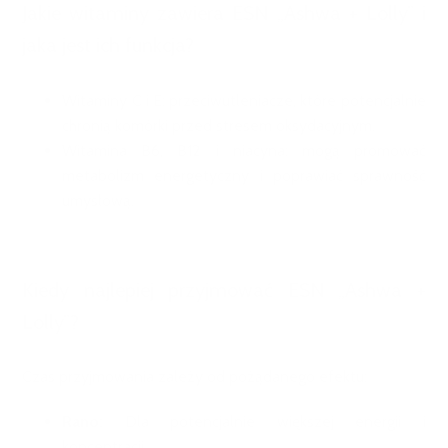
Jakie witaminy zawiera ESN „Ashwa + Lolly” i
jaka jest ich funkcja?
Witaminy C i E: przeciwutleniacze, które potencjalnie
chronią komórki przed stresem oksydacyjnym.
Witamina B6, B12 i niacyna: mogą promować
metabolizm energetyczny i poprawiać sprawność
umysłową.
Kiedy najlepiej przyjmować ESN „Ashwa +
Lolly”?
Czas przyjmowania zależy od pożądanego efektu:
Rano:
Dla potencjalnie większej energii i
koncentracji.