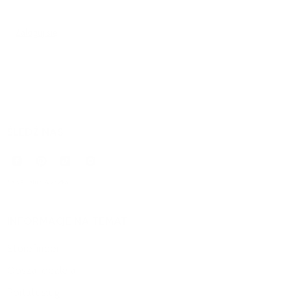
Zaloguj się
, aby dodać komentarz.
ŚLEDŹ NAS
* z VAT plus
Wysyłka
.
INFORMACJE NA TEMAT
Storefinder
Obszar dealera
Portal usług