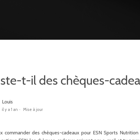
iste-t-il des chèques-cade
Louis
il y a 1 an
Mise à jour
x commander des chèques-cadeaux pour ESN Sports Nutritio