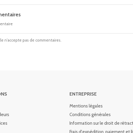
entaires
entaire
icle n'accepte pas de commentaires.
ONS
ENTREPRISE
Mentions légales
deurs
Conditions générales
ices
Information sur le droit de rétrac
Frais d'expédition, paiement et l