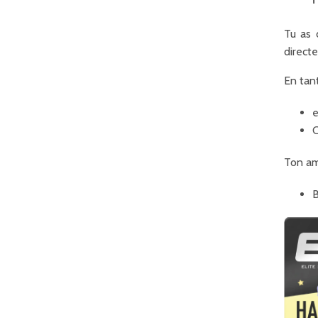
Tu as 
directe
En tant
e
C
Ton ami
B