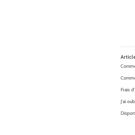
Articl
Commen
Commen
Frais d
J'ai ou
Disponi