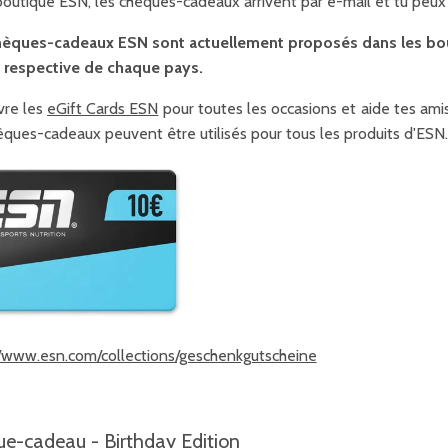
boutique ESN, les chèques-cadeaux arrivent par e-mail et tu peux 
èques-cadeaux ESN sont actuellement proposés dans les bouti
 respective de chaque pays.
re les
eGift Cards ESN
pour toutes les occasions et aide tes amis 
èques-cadeaux peuvent être utilisés pour tous les produits d'ESN
//www.esn.com/collections/geschenkgutscheine
e-cadeau - Birthday Edition