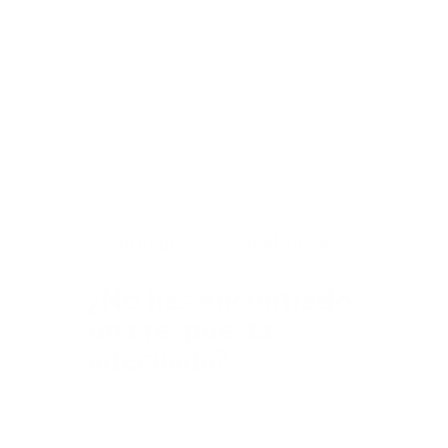
Suscripciones
72
La actividad de este usuario es privada.
Servicio de atención al cliente
¿No has encontrado
una respuesta
adecuada?
Encuentra tu respuesta en tan solo
unos clics o ponte en contacto con