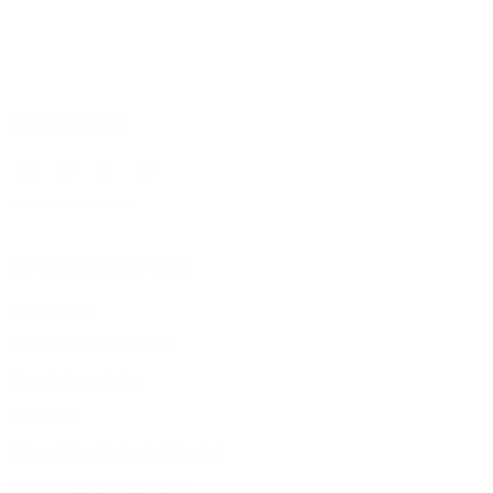
SÍGUENOS EN
* IVA incluido más
Envío
.
INFORMACIÓN SOBRE
Storefinder
Zona de distribuidores
Portal de servicios
Contacto
Kölner Liste (Lista de Colonia)
Información sobre Klarna