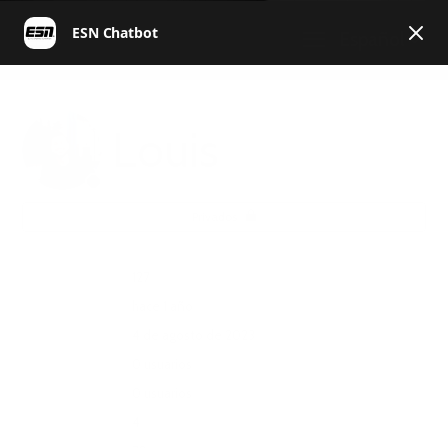
Español
Louis
Privados
Actividad total
127
Última actividad
hace 1 año
Miembro desde
4 de agosto de 2023
Siguiendo
0 usuarios
Lo siguen
0 usuarios
Votos
4